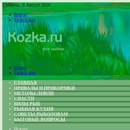
Суббота , 8 Август 2026
Войти
Switch skin
Меню
Switch skin
ГЛАВНАЯ
ПРИВАДЫ И ПРИКОРМКИ
МЕТОДЫ ЛОВЛИ
СНАСТИ
ВИДЫ РЫБ
РЫБНАЯ КУХНЯ
СОВЕТЫ РЫБОЛОВАМ
БЫТОВЫЕ ВОПРОСЫ
Искать