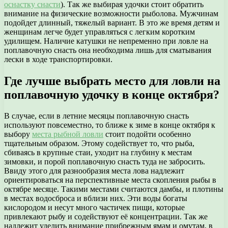
оснастку снасти
). Так же выбирая удочки стоит обратить
внимание на физические возможности рыболова. Мужчинам
подойдет длинный, тяжелый вариант. В это же время детям и
женщинам легче будет управляться с легким коротким
удилищем. Наличие катушки не непременно при ловле на
поплавочную снасть она необходима лишь для сматывания
лески в ходе транспортировки.
Где лучше выбрать место для ловли на
поплавочную удочку в конце октября?
В случае, если в летние месяцы поплавочную снасть
используют повсеместно, то ближе к зиме в конце октября к
выбору
места рыбной ловли
стоит подойти особенно
тщательным образом. Этому содействует то, что рыба,
сбиваясь в крупные стаи, уходит на глубину к местам
зимовки, и порой поплавочную снасть туда не забросить.
Ввиду этого для разнообразия места лова надлежит
ориентироваться на перспективные места скопления рыбы в
октябре месяце. Такими местами считаются дамбы, и плотины
в местах водосброса и вблизи них. Эти воды богаты
кислородом и несут много частичек пищи, которые
привлекают рыбу и содействуют её концентрации. Так же
надлежит уделить внимание прибрежным ямам и омутам, в