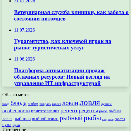
21.07.2026
Ветеринарная служба клиники, как забота о
состоянии питомцев
11.07.2026
Турагентство, как ключевой игрок на
рынке туристических услуг
11.06.2026
Платформа автоматизации продаж
облачных ресурсов: Новый взгляд на
управление ИТ-инфраструктурой
Облако меток
ловля
ловли
блюда
выбор
блюд
выбрать
лучшие
карася
рецепт
рецепты
особенности
приготовления
рыбная
рыба
рыбы
рыбный
рыбного
рыбной ловли
ловля
секреты
советы
супа
щуки
Интересное