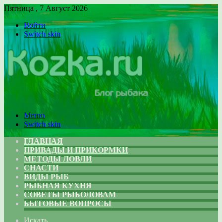
Пятница , 7 Август 2026
Войти
Switch skin
Меню
Switch skin
ГЛАВНАЯ
ПРИВАДЫ И ПРИКОРМКИ
МЕТОДЫ ЛОВЛИ
СНАСТИ
ВИДЫ РЫБ
РЫБНАЯ КУХНЯ
СОВЕТЫ РЫБОЛОВАМ
БЫТОВЫЕ ВОПРОСЫ
Искать