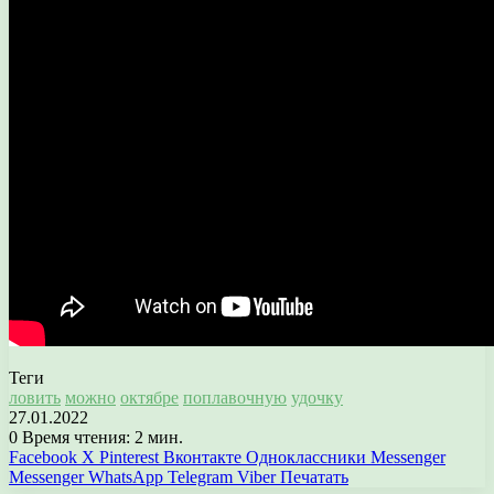
Теги
ловить
можно
октябре
поплавочную
удочку
27.01.2022
0
Время чтения: 2 мин.
Facebook
X
Pinterest
Вконтакте
Одноклассники
Messenger
Messenger
WhatsApp
Telegram
Viber
Печатать