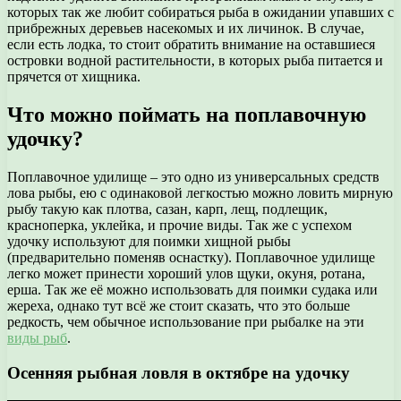
которых так же любит собираться рыба в ожидании упавших с
прибрежных деревьев насекомых и их личинок. В случае,
если есть лодка, то стоит обратить внимание на оставшиеся
островки водной растительности, в которых рыба питается и
прячется от хищника.
Что можно поймать на поплавочную
удочку?
Поплавочное удилище – это одно из универсальных средств
лова рыбы, ею с одинаковой легкостью можно ловить мирную
рыбу такую как плотва, сазан, карп, лещ, подлещик,
красноперка, уклейка, и прочие виды. Так же с успехом
удочку используют для поимки хищной рыбы
(предварительно поменяв оснастку). Поплавочное удилище
легко может принести хороший улов щуки, окуня, ротана,
ерша. Так же её можно использовать для поимки судака или
жереха, однако тут всё же стоит сказать, что это больше
редкость, чем обычное использование при рыбалке на эти
виды рыб
.
Осенняя рыбная ловля в октябре на удочку