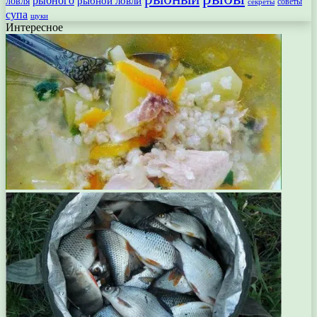
рыбного
рыбной ловли
ловля
секреты
советы
супа
щуки
Интересное