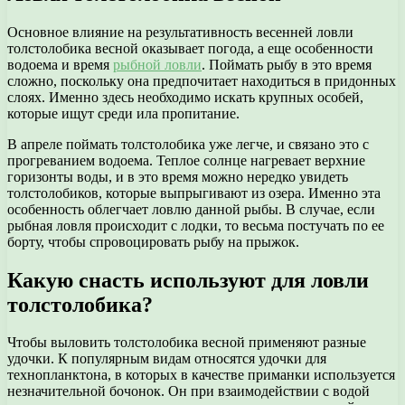
Основное влияние на результативность весенней ловли
толстолобика весной оказывает погода, а еще особенности
водоема и время
рыбной ловли
. Поймать рыбу в это время
сложно, поскольку она предпочитает находиться в придонных
слоях. Именно здесь необходимо искать крупных особей,
которые ищут среди ила пропитание.
В апреле поймать толстолобика уже легче, и связано это с
прогреванием водоема. Теплое солнце нагревает верхние
горизонты воды, и в это время можно нередко увидеть
толстолобиков, которые выпрыгивают из озера. Именно эта
особенность облегчает ловлю данной рыбы. В случае, если
рыбная ловля происходит с лодки, то весьма постучать по ее
борту, чтобы спровоцировать рыбу на прыжок.
Какую снасть используют для ловли
толстолобика?
Чтобы выловить толстолобика весной применяют разные
удочки. К популярным видам относятся удочки для
технопланктона, в которых в качестве приманки используется
незначительной бочонок. Он при взаимодействии с водой