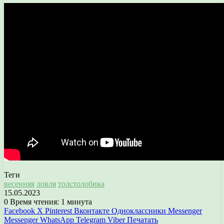
Теги
весенняя
ловля
толстолобика
15.05.2023
0
Время чтения: 1 минута
Facebook
X
Pinterest
Вконтакте
Одноклассники
Messenger
Messenger
WhatsApp
Telegram
Viber
Печатать