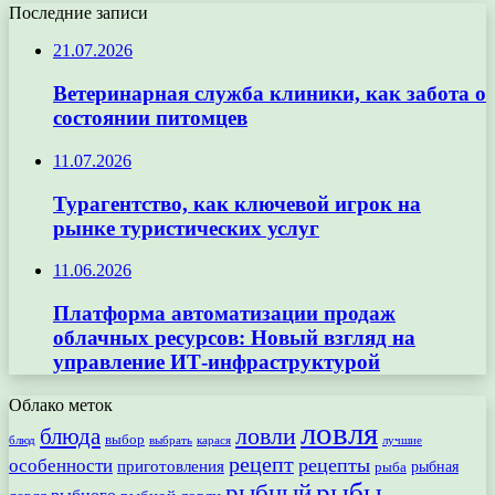
Последние записи
21.07.2026
Ветеринарная служба клиники, как забота о
состоянии питомцев
11.07.2026
Турагентство, как ключевой игрок на
рынке туристических услуг
11.06.2026
Платформа автоматизации продаж
облачных ресурсов: Новый взгляд на
управление ИТ-инфраструктурой
Облако меток
ловля
ловли
блюда
выбор
блюд
выбрать
лучшие
карася
рецепт
рецепты
особенности
приготовления
рыбная
рыба
рыбы
рыбный