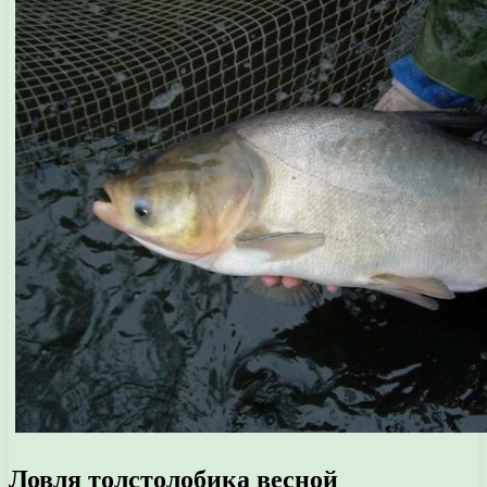
Ловля толстолобика весной