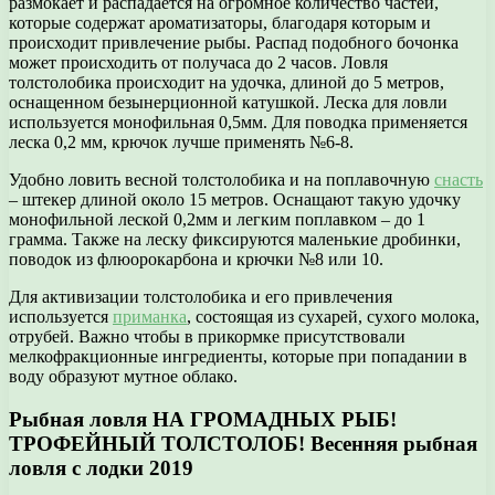
размокает и распадается на огромное количество частей,
которые содержат ароматизаторы, благодаря которым и
происходит привлечение рыбы. Распад подобного бочонка
может происходить от получаса до 2 часов. Ловля
толстолобика происходит на удочка, длиной до 5 метров,
оснащенном безынерционной катушкой. Леска для ловли
используется монофильная 0,5мм. Для поводка применяется
леска 0,2 мм, крючок лучше применять №6-8.
Удобно ловить весной толстолобика и на поплавочную
снасть
– штекер длиной около 15 метров. Оснащают такую удочку
монофильной леской 0,2мм и легким поплавком – до 1
грамма. Также на леску фиксируются маленькие дробинки,
поводок из флюорокарбона и крючки №8 или 10.
Для активизации толстолобика и его привлечения
используется
приманка
, состоящая из сухарей, сухого молока,
отрубей. Важно чтобы в прикормке присутствовали
мелкофракционные ингредиенты, которые при попадании в
воду образуют мутное облако.
Рыбная ловля НА ГРОМАДНЫХ РЫБ!
ТРОФЕЙНЫЙ ТОЛСТОЛОБ! Весенняя рыбная
ловля с лодки 2019