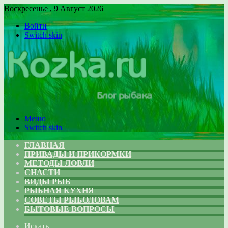
Воскресенье , 9 Август 2026
Войти
Switch skin
Меню
Switch skin
ГЛАВНАЯ
ПРИВАДЫ И ПРИКОРМКИ
МЕТОДЫ ЛОВЛИ
СНАСТИ
ВИДЫ РЫБ
РЫБНАЯ КУХНЯ
СОВЕТЫ РЫБОЛОВАМ
БЫТОВЫЕ ВОПРОСЫ
Искать