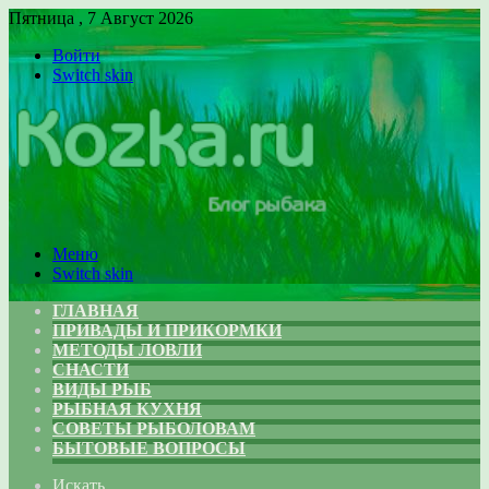
Пятница , 7 Август 2026
Войти
Switch skin
Меню
Switch skin
ГЛАВНАЯ
ПРИВАДЫ И ПРИКОРМКИ
МЕТОДЫ ЛОВЛИ
СНАСТИ
ВИДЫ РЫБ
РЫБНАЯ КУХНЯ
СОВЕТЫ РЫБОЛОВАМ
БЫТОВЫЕ ВОПРОСЫ
Искать