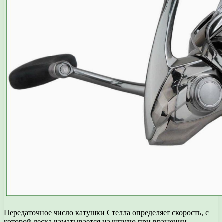
Передаточное число катушки Стелла определяет скорость, с
которой леска наматывается на шпулю при вращении