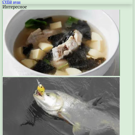
супа
щуки
Интересное