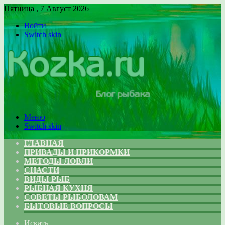
Пятница , 7 Август 2026
Войти
Switch skin
Меню
Switch skin
ГЛАВНАЯ
ПРИВАДЫ И ПРИКОРМКИ
МЕТОДЫ ЛОВЛИ
СНАСТИ
ВИДЫ РЫБ
РЫБНАЯ КУХНЯ
СОВЕТЫ РЫБОЛОВАМ
БЫТОВЫЕ ВОПРОСЫ
Искать