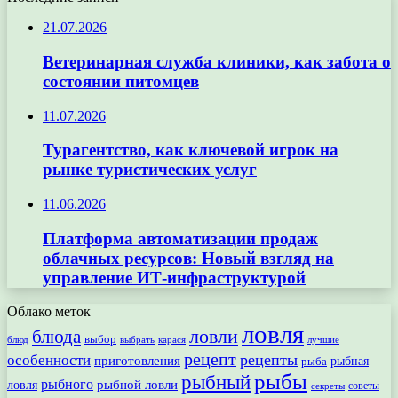
21.07.2026
Ветеринарная служба клиники, как забота о
состоянии питомцев
11.07.2026
Турагентство, как ключевой игрок на
рынке туристических услуг
11.06.2026
Платформа автоматизации продаж
облачных ресурсов: Новый взгляд на
управление ИТ-инфраструктурой
Облако меток
ловля
ловли
блюда
выбор
блюд
выбрать
лучшие
карася
рецепт
рецепты
особенности
приготовления
рыбная
рыба
рыбы
рыбный
рыбного
рыбной ловли
ловля
секреты
советы