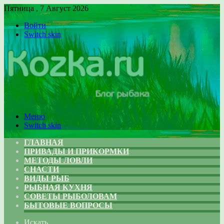
Пятница , 7 Август 2026
Войти
Switch skin
Меню
Switch skin
ГЛАВНАЯ
ПРИВАДЫ И ПРИКОРМКИ
МЕТОДЫ ЛОВЛИ
СНАСТИ
ВИДЫ РЫБ
РЫБНАЯ КУХНЯ
СОВЕТЫ РЫБОЛОВАМ
БЫТОВЫЕ ВОПРОСЫ
Искать