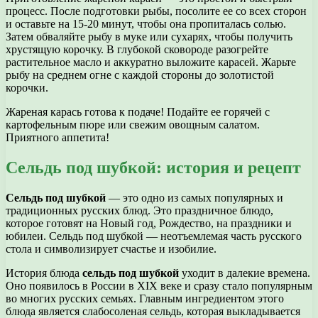
процесс. После подготовки рыбы, посолите ее со всех сторон
и оставьте на 15-20 минут, чтобы она пропиталась солью.
Затем обваляйте рыбу в муке или сухарях, чтобы получить
хрустящую корочку. В глубокой сковороде разогрейте
растительное масло и аккуратно выложите карасей. Жарьте
рыбу на среднем огне с каждой стороны до золотистой
корочки.
Жареная карась готова к подаче! Подайте ее горячей с
картофельным пюре или свежим овощным салатом.
Приятного аппетита!
Сельдь под шубкой: история и рецепт
Сельдь под шубкой
— это одно из самых популярных и
традиционных русских блюд. Это праздничное блюдо,
которое готовят на Новый год, Рождество, на праздники и
юбилеи. Сельдь под шубкой — неотъемлемая часть русского
стола и символизирует счастье и изобилие.
История блюда
сельдь под шубкой
уходит в далекие времена.
Оно появилось в России в XIX веке и сразу стало популярным
во многих русских семьях. Главным ингредиентом этого
блюда является слабосоленая сельдь, которая выкладывается