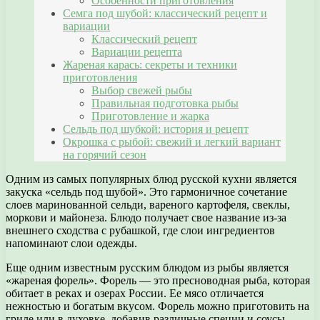
Особенности приготовления
Семга под шубой: классический рецепт и
вариации
Классический рецепт
Вариации рецепта
Жареная карась: секреты и техники
приготовления
Выбор свежей рыбы
Правильная подготовка рыбы
Приготовление и жарка
Сельдь под шубкой: история и рецепт
Окрошка с рыбой: свежий и легкий вариант
на горячий сезон
Одним из самых популярных блюд русской кухни является
закуска «сельдь под шубой». Это гармоничное сочетание
слоев маринованной сельди, вареного картофеля, свеклы,
моркови и майонеза. Блюдо получает свое название из-за
внешнего сходства с рубашкой, где слои ингредиентов
напоминают слои одежды.
Еще одним известным русским блюдом из рыбы является
«жареная форель». Форель — это пресноводная рыба, которая
обитает в реках и озерах России. Ее мясо отличается
нежностью и богатым вкусом. Форель можно приготовить на
гриле или в духовке, добавив различные специи и соусы.