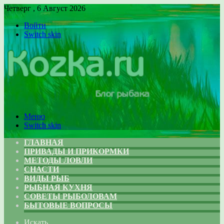
Четверг , 6 Август 2026
Войти
Switch skin
Меню
Switch skin
ГЛАВНАЯ
ПРИВАДЫ И ПРИКОРМКИ
МЕТОДЫ ЛОВЛИ
СНАСТИ
ВИДЫ РЫБ
РЫБНАЯ КУХНЯ
СОВЕТЫ РЫБОЛОВАМ
БЫТОВЫЕ ВОПРОСЫ
Искать