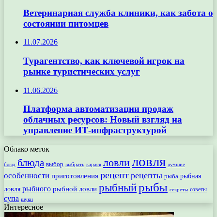
Ветеринарная служба клиники, как забота о
состоянии питомцев
11.07.2026
Турагентство, как ключевой игрок на
рынке туристических услуг
11.06.2026
Платформа автоматизации продаж
облачных ресурсов: Новый взгляд на
управление ИТ-инфраструктурой
Облако меток
ловля
ловли
блюда
выбор
блюд
выбрать
лучшие
карася
рецепт
рецепты
особенности
приготовления
рыбная
рыба
рыбы
рыбный
рыбного
рыбной ловли
ловля
секреты
советы
супа
щуки
Интересное