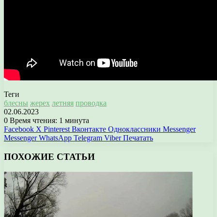
Теги
блесны
жерех
летняя
проводка
02.06.2023
0
Время чтения: 1 минута
Facebook
X
Pinterest
Вконтакте
Одноклассники
Messenger
Messenger
WhatsApp
Telegram
Viber
Печатать
ПОХОЖИЕ СТАТЬИ