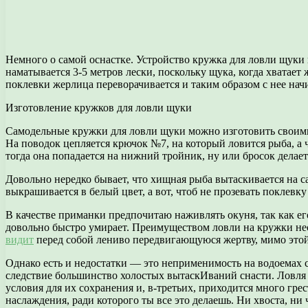
Немного о самой оснастке. Устройство кружка для ловли щуки 
наматывается 3-5 метров лески, поскольку щука, когда хватает
поклевки жерлица переворачивается и таким образом с нее начи
Изготовление кружков для ловли щуки
Самодельные кружки для ловли щуки можно изготовить своими 
На поводок цепляется крючок №7, на который ловится рыба, а 
тогда она попадается на нижний тройник, ну или бросок делает
Довольно нередко бывает, что хищная рыба вытаскивается на с
выкрашивается в белый цвет, а вот, чтоб не прозевать поклев
В качестве приманки предпочитаю наживлять окуня, так как его
довольно быстро умирает. Преимуществом ловли на кружки нес
видит
перед собой лениво передвигающуюся жертву, мимо этой 
Однако есть и недостатки — это неприменимость на водоемах 
следствие большинство холостых вытаскИваний снасти. Ловля 
условия для их сохранения и, в-третьих, приходится много гре
наслаждения, ради которого ты все это делаешь. Ни хвоста, ни