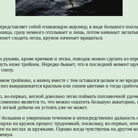
представляет собой плавающую жерлицу, в виде большого поплав
 живца, сразу немного отплывает и лишь, потом начинает заглат
нает сходить леска, кружок начинает вращаться.
руками, кроме крючков и лески, поводок можно сделать из перв
чуть ниже тройник. Нередко бывает, что в последний момент щук
 снизу.
амом тройнике, а живец вместе с тем оставался целым и не вре
ку низ выкрашивается красным или синим цветами и тогда сработ
, во-первых, весной довольно легко поймать поплавочной удочко
омненно является то, что можно охватить большую акваторию, 
легкой добычи он устоять уже не может.
с большим и умеренным течением и непосредственно дальность 
щуки на кружок процесс трудоемкий, поскольку, во-первых, нео
сти на веслах за кружками. Однако когда чувствуешь на другом к
 чешуи.