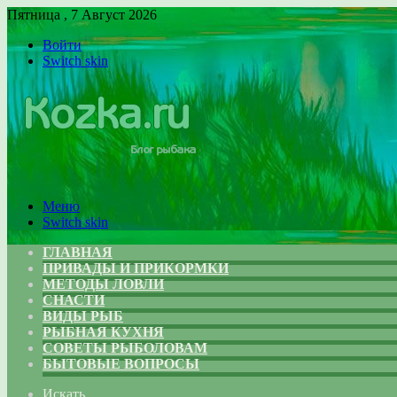
Пятница , 7 Август 2026
Войти
Switch skin
Меню
Switch skin
ГЛАВНАЯ
ПРИВАДЫ И ПРИКОРМКИ
МЕТОДЫ ЛОВЛИ
СНАСТИ
ВИДЫ РЫБ
РЫБНАЯ КУХНЯ
СОВЕТЫ РЫБОЛОВАМ
БЫТОВЫЕ ВОПРОСЫ
Искать