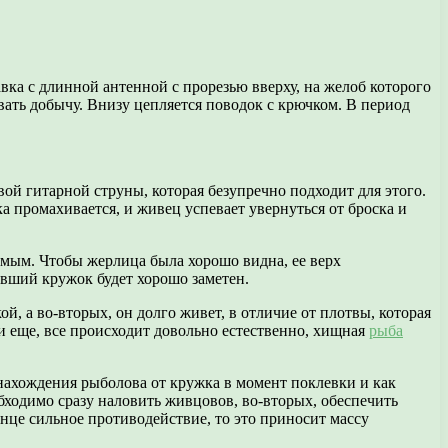
ка с длинной антенной с прорезью вверху, на желоб которого
ывать добычу. Внизу цепляется поводок с крючком. В период
ой гитарной струны, которая безупречно подходит для этого.
а промахивается, и живец успевает увернуться от броска и
димым. Чтобы жерлица была хорошо видна, ее верх
авший кружок будет хорошо заметен.
й, а во-вторых, он долго живет, в отличие от плотвы, которая
и еще, все происходит довольно естественно, хищная
рыба
нахождения рыболова от кружка в момент поклевки и как
бходимо сразу наловить живцовов, во-вторых, обеспечить
онце сильное противодействие, то это приносит массу