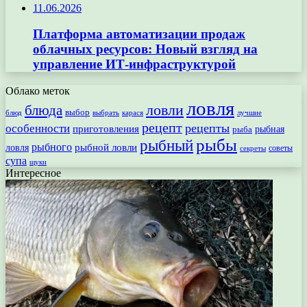
11.06.2026
Платформа автоматизации продаж
облачных ресурсов: Новый взгляд на
управление ИТ-инфраструктурой
Облако меток
ловля
ловли
блюда
выбор
блюд
выбрать
лучшие
карася
рецепт
рецепты
особенности
приготовления
рыбная
рыба
рыбы
рыбный
рыбного
рыбной ловли
ловля
секреты
советы
супа
щуки
Интересное