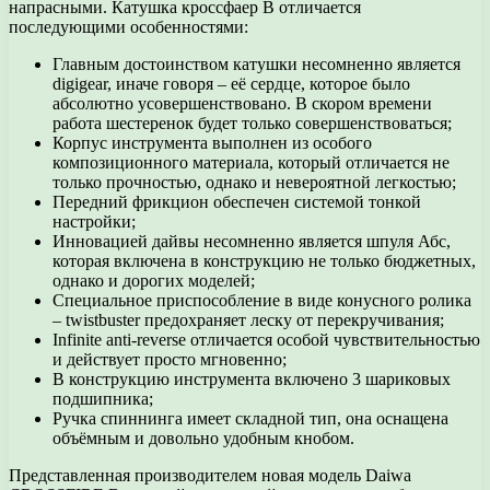
напрасными. Катушка кроссфаер В отличается
последующими особенностями:
Главным достоинством катушки несомненно является
digigear, иначе говоря – её сердце, которое было
абсолютно усовершенствовано. В скором времени
работа шестеренок будет только совершенствоваться;
Корпус инструмента выполнен из особого
композиционного материала, который отличается не
только прочностью, однако и невероятной легкостью;
Передний фрикцион обеспечен системой тонкой
настройки;
Инновацией дайвы несомненно является шпуля Абс,
которая включена в конструкцию не только бюджетных,
однако и дорогих моделей;
Специальное приспособление в виде конусного ролика
– twistbuster предохраняет леску от перекручивания;
Infinite anti-reverse отличается особой чувствительностью
и действует просто мгновенно;
В конструкцию инструмента включено 3 шариковых
подшипника;
Ручка спиннинга имеет складной тип, она оснащена
объёмным и довольно удобным кнобом.
Представленная производителем новая модель Daiwa