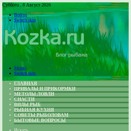
Суббота , 8 Август 2026
Войти
Switch skin
Меню
Switch skin
ГЛАВНАЯ
ПРИВАДЫ И ПРИКОРМКИ
МЕТОДЫ ЛОВЛИ
СНАСТИ
ВИДЫ РЫБ
РЫБНАЯ КУХНЯ
СОВЕТЫ РЫБОЛОВАМ
БЫТОВЫЕ ВОПРОСЫ
Искать