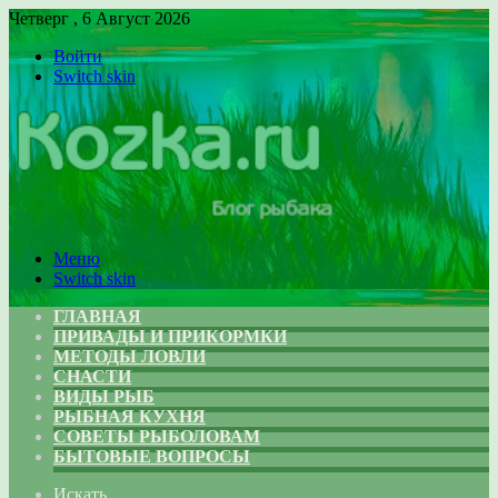
Четверг , 6 Август 2026
Войти
Switch skin
Меню
Switch skin
ГЛАВНАЯ
ПРИВАДЫ И ПРИКОРМКИ
МЕТОДЫ ЛОВЛИ
СНАСТИ
ВИДЫ РЫБ
РЫБНАЯ КУХНЯ
СОВЕТЫ РЫБОЛОВАМ
БЫТОВЫЕ ВОПРОСЫ
Искать