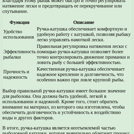
Благодаря этому рыбак может быстро и точно регулировать
натяжение лески и предотвращать ее перекручивание или
спутывание.
Функция
Описание
Ручка-катушка обеспечивает комфортную и
Удобство
удобную работу с катушкой, позволяя рыбаку
использования
легко управлять намоткой лески.
Правильная регулировка натяжения лески с
Эффективность
помощью ручки-катушки позволяет более
рыбалки
точно контролировать движение приманки и
ловить рыбу с большей эффективностью.
Качественная ручка-катушка обеспечивает
Прочность и
надежное крепление и долговечность, что
надежность
особенно важно при ловле крупной рыбы.
Выбор правильной ручки-катушки имеет большое значение
для рыболова. Она должна быть удобной, легкой в
использовании и надежной. Кроме того, стоит обратить
внимание на материал, из которого она изготовлена, чтобы
обеспечить долговечность и устойчивость к воздействию
воды и других факторов.
В итоге, ручка-катушка является неотъемлемой частью
рыболовной катушки, которая значительно облегчает процесс