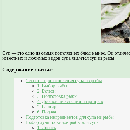
Суп — это одно из самых популярных блюд в мире. Он отличае
известных и любимых видов супа является суп из рыбы.
Содержание статьи:
Секреты приготовления супа из рыбы
1. Выбор рыбы
2. Бульон
3. Подготовка рыбы
4. Добавление специй и приправ
5. Гарнир
6. Подача
Подготовка ингредиентов для супа из рыбы
Выбор лучших видов рыбы для супа
1. Лосось