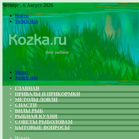
Четверг , 6 Август 2026
Войти
Switch skin
Меню
Switch skin
ГЛАВНАЯ
ПРИВАДЫ И ПРИКОРМКИ
МЕТОДЫ ЛОВЛИ
СНАСТИ
ВИДЫ РЫБ
РЫБНАЯ КУХНЯ
СОВЕТЫ РЫБОЛОВАМ
БЫТОВЫЕ ВОПРОСЫ
Искать