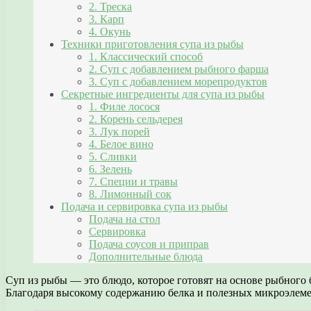
2. Треска
3. Карп
4. Окунь
Техники приготовления супа из рыбы
1. Классический способ
2. Суп с добавлением рыбного фарша
3. Суп с добавлением морепродуктов
Секретные ингредиенты для супа из рыбы
1. Филе лосося
2. Корень сельдерея
3. Лук порей
4. Белое вино
5. Сливки
6. Зелень
7. Специи и травы
8. Лимонный сок
Подача и сервировка супа из рыбы
Подача на стол
Сервировка
Подача соусов и приправ
Дополнительные блюда
Суп из рыбы — это блюдо, которое готовят на основе рыбного
Благодаря высокому содержанию белка и полезных микроэлемен