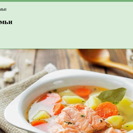
мьи
емьи