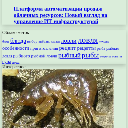
Платформа автоматизации продаж
облачных ресурсов: Новый взгляд на
управление ИТ-инфраструктурой
Облако меток
ловля
ловли
блюда
выбор
блюд
выбрать
лучшие
карася
рецепт
рецепты
особенности
приготовления
рыбная
рыба
рыбы
рыбный
рыбного
рыбной ловли
ловля
секреты
советы
супа
щуки
Интересное