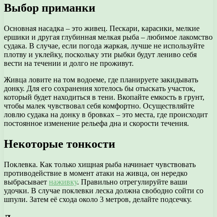
Выбор приманки
Основная насадка – это живец. Пескари, карасики, мелкие
ершики и другая глубинная мелкая рыба – любимое лакомство
судака. В случае, если погода жаркая, лучше не используйте
плотву и уклейку, поскольку эти рыбки будут лениво себя
вести на течении и долго не проживут.
Живца ловите на том водоеме, где планируете закидывать
донку. Для его сохранения хотелось бы отыскать участок,
который будет находиться в тени. Вкопайте емкость в грунт,
чтобы малек чувствовал себя комфортно. Осуществляйте
ловлю судака на донку в бровках – это места, где происходит
постоянное изменение рельефа дна и скорости течения.
Некоторые тонкости
Поклевка. Как только хищная рыба начинает чувствовать
противодействие в момент атаки на живца, он нередко
выбрасывает
наживку
. Правильно отрегулируйте ваши
удочки. В случае поклевки леска должна свободно сойти со
шпули. Затем её схода около 3 метров, делайте подсечку.