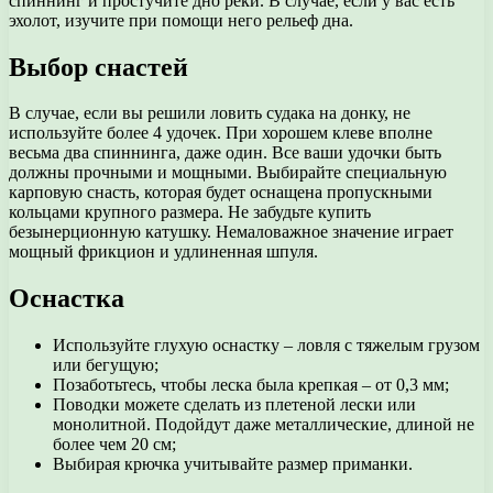
спиннинг и простучите дно реки. В случае, если у вас есть
эхолот, изучите при помощи него рельеф дна.
Выбор снастей
В случае, если вы решили ловить судака на донку, не
используйте более 4 удочек. При хорошем клеве вполне
весьма два спиннинга, даже один. Все ваши удочки быть
должны прочными и мощными. Выбирайте специальную
карповую снасть, которая будет оснащена пропускными
кольцами крупного размера. Не забудьте купить
безынерционную катушку. Немаловажное значение играет
мощный фрикцион и удлиненная шпуля.
Оснастка
Используйте глухую оснастку – ловля с тяжелым грузом
или бегущую;
Позаботьтесь, чтобы леска была крепкая – от 0,3 мм;
Поводки можете сделать из плетеной лески или
монолитной. Подойдут даже металлические, длиной не
более чем 20 см;
Выбирая крючка учитывайте размер приманки.