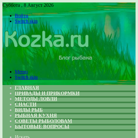
Суббота , 8 Август 2026
Войти
Switch skin
Меню
Switch skin
ГЛАВНАЯ
ПРИВАДЫ И ПРИКОРМКИ
МЕТОДЫ ЛОВЛИ
СНАСТИ
ВИДЫ РЫБ
РЫБНАЯ КУХНЯ
СОВЕТЫ РЫБОЛОВАМ
БЫТОВЫЕ ВОПРОСЫ
Искать