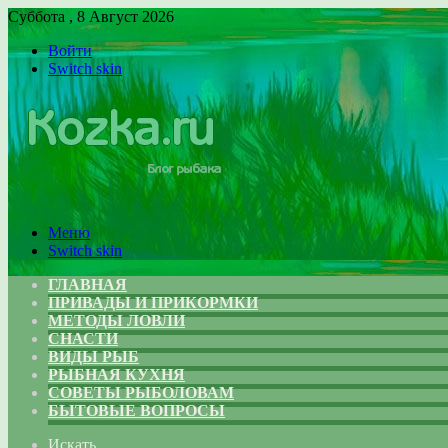
Суббота , 8 Август 2026
Войти
Switch skin
Меню
Switch skin
ГЛАВНАЯ
ПРИВАДЫ И ПРИКОРМКИ
МЕТОДЫ ЛОВЛИ
СНАСТИ
ВИДЫ РЫБ
РЫБНАЯ КУХНЯ
СОВЕТЫ РЫБОЛОВАМ
БЫТОВЫЕ ВОПРОСЫ
Искать