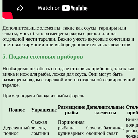
Дополнительные элементы, такие как соусы, гарниры или
салаты, могут быть размещены рядом с рыбой или на
отдельной части тарелки. Важно учесть вкусовые сочетания и
цветовые гармонии при выборе дополнительных элементов.
5. Подача столовых приборов
Необходимо не забыть о подаче столовых приборов, таких как
вилка и нож для рыбы, ложка для соуса. Они могут быть
размещены рядом с тарелкой или на отдельной сервировочной
тарелке.
Пример подачи блюда из рыбы форель
Размещение
Дополнительные
Стол
Поднос
Украшение
рыбы
элементы
при
Вилка
Свежая
Порционная
нож д
Деревянный
зелень,
рыба на
Соус из базилика,
рыбы
поднос
ломтики
кулинарных
овощной салат
ложка