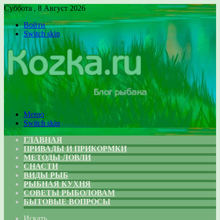
Суббота , 8 Август 2026
Войти
Switch skin
Меню
Switch skin
ГЛАВНАЯ
ПРИВАДЫ И ПРИКОРМКИ
МЕТОДЫ ЛОВЛИ
СНАСТИ
ВИДЫ РЫБ
РЫБНАЯ КУХНЯ
СОВЕТЫ РЫБОЛОВАМ
БЫТОВЫЕ ВОПРОСЫ
Искать