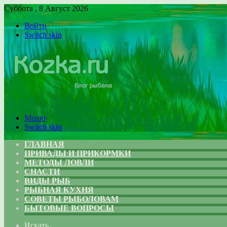
Суббота , 8 Август 2026
Войти
Switch skin
Меню
Switch skin
ГЛАВНАЯ
ПРИВАДЫ И ПРИКОРМКИ
МЕТОДЫ ЛОВЛИ
СНАСТИ
ВИДЫ РЫБ
РЫБНАЯ КУХНЯ
СОВЕТЫ РЫБОЛОВАМ
БЫТОВЫЕ ВОПРОСЫ
Искать