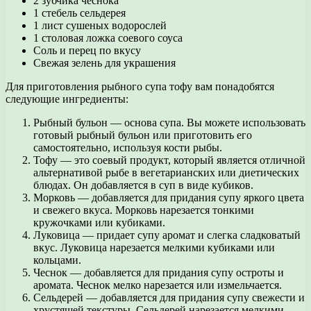
2 зубчика чеснока
1 стебель сельдерея
1 лист сушеных водорослей
1 столовая ложка соевого соуса
Соль и перец по вкусу
Свежая зелень для украшения
Для приготовления рыбного супа тофу вам понадобятся
следующие ингредиенты:
Рыбный бульон — основа супа. Вы можете использовать
готовый рыбный бульон или приготовить его
самостоятельно, используя кости рыбы.
Тофу — это соевый продукт, который является отличной
альтернативой рыбе в вегетарианских или диетических
блюдах. Он добавляется в суп в виде кубиков.
Морковь — добавляется для придания супу яркого цвета
и свежего вкуса. Морковь нарезается тонкими
кружочками или кубиками.
Луковица — придает супу аромат и слегка сладковатый
вкус. Луковица нарезается мелкими кубиками или
кольцами.
Чеснок — добавляется для придания супу остроты и
аромата. Чеснок мелко нарезается или измельчается.
Сельдерей — добавляется для придания супу свежести и
хрустящей текстуры. Сельдерей нарезается мелкими