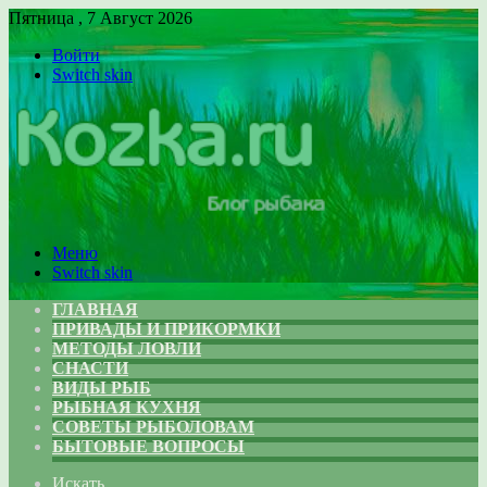
Пятница , 7 Август 2026
Войти
Switch skin
Меню
Switch skin
ГЛАВНАЯ
ПРИВАДЫ И ПРИКОРМКИ
МЕТОДЫ ЛОВЛИ
СНАСТИ
ВИДЫ РЫБ
РЫБНАЯ КУХНЯ
СОВЕТЫ РЫБОЛОВАМ
БЫТОВЫЕ ВОПРОСЫ
Искать