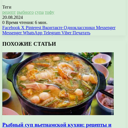
Теги
рецепт
рыбного
супа
тофу
20.08.2024
0
Время чтения: 6 мин.
Facebook
X
Pinterest
Вконтакте
Одноклассники
Messenger
Messenger
WhatsApp
Telegram
Viber
Печатать
ПОХОЖИЕ СТАТЬИ
Рыбный суп вьетнамской кухни: рецепты и