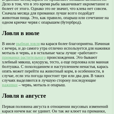
Дело в том, что в это время рыба заканчивает икрометание и
болеет от этого. Однако это не значит, что клева нет совсем.
Сначала месяца для приманки лучше всего подойдет
животная пища. Это, как правило, опарыш или сочетание на
одном крючке червя с опарышем (бутерброд).
Ловля в июле
В июле
рыбная ловля
на карася более благоприятна. Начиная
с вечера, и до самого утра отлично используется для наживки
мотыль и червь, а в остальные часы лучше «работают»
приманки растительного
происхождения. Это бывают
хлебный мякиш, кукуруза, тесто, а еще перловка или манная
болтушка. С похолоданием и наступлением ненастья, карась
опять может перейти на животный корм, в особенности, в
случае, если эта погода простоит три или два дня. В таких
случаях выделяются в лучшую сторону последующие
наживки
– червь, мотыль и опарыш.
Ловля в августе
Первая половина августа в отношении вкусовых изменений
карася ничем вас не удивит. Он так же клюет на приманки,