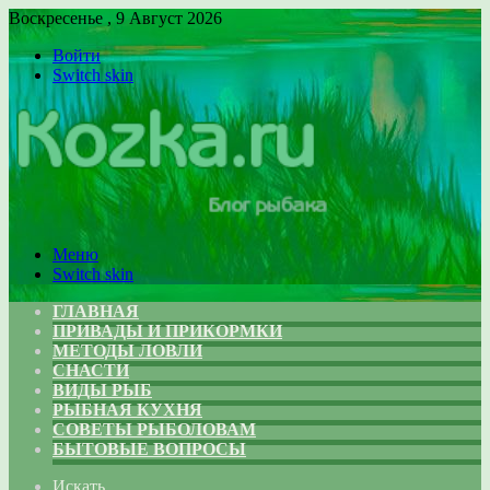
Воскресенье , 9 Август 2026
Войти
Switch skin
Меню
Switch skin
ГЛАВНАЯ
ПРИВАДЫ И ПРИКОРМКИ
МЕТОДЫ ЛОВЛИ
СНАСТИ
ВИДЫ РЫБ
РЫБНАЯ КУХНЯ
СОВЕТЫ РЫБОЛОВАМ
БЫТОВЫЕ ВОПРОСЫ
Искать