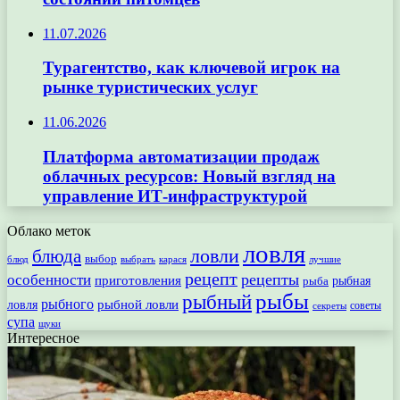
11.07.2026
Турагентство, как ключевой игрок на
рынке туристических услуг
11.06.2026
Платформа автоматизации продаж
облачных ресурсов: Новый взгляд на
управление ИТ-инфраструктурой
Облако меток
ловля
ловли
блюда
выбор
блюд
выбрать
лучшие
карася
рецепт
рецепты
особенности
приготовления
рыбная
рыба
рыбы
рыбный
рыбного
рыбной ловли
ловля
секреты
советы
супа
щуки
Интересное