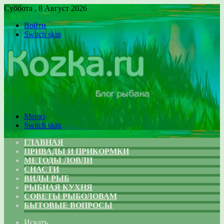
Суббота , 8 Август 2026
Войти
Switch skin
Меню
Switch skin
ГЛАВНАЯ
ПРИВАДЫ И ПРИКОРМКИ
МЕТОДЫ ЛОВЛИ
СНАСТИ
ВИДЫ РЫБ
РЫБНАЯ КУХНЯ
СОВЕТЫ РЫБОЛОВАМ
БЫТОВЫЕ ВОПРОСЫ
Искать