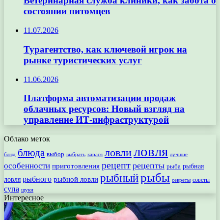
Ветеринарная служба клиники, как забота о
состоянии питомцев
11.07.2026
Турагентство, как ключевой игрок на
рынке туристических услуг
11.06.2026
Платформа автоматизации продаж
облачных ресурсов: Новый взгляд на
управление ИТ-инфраструктурой
Облако меток
ловля
ловли
блюда
выбор
блюд
выбрать
лучшие
карася
рецепт
рецепты
особенности
приготовления
рыбная
рыба
рыбы
рыбный
рыбного
рыбной ловли
ловля
секреты
советы
супа
щуки
Интересное