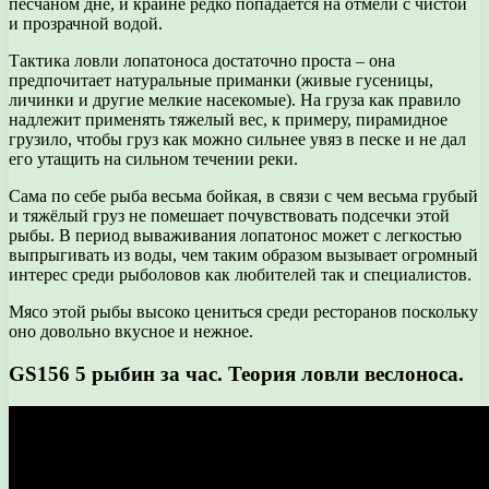
песчаном дне, и крайне редко попадается на отмели с чистой
и прозрачной водой.
Тактика ловли лопатоноса достаточно проста – она
предпочитает натуральные приманки (живые гусеницы,
личинки и другие мелкие насекомые). На груза как правило
надлежит применять тяжелый вес, к примеру, пирамидное
грузило, чтобы груз как можно сильнее увяз в песке и не дал
его утащить на сильном течении реки.
Сама по себе рыба весьма бойкая, в связи с чем весьма грубый
и тяжёлый груз не помешает почувствовать подсечки этой
рыбы. В период вываживания лопатонос может с легкостью
выпрыгивать из воды, чем таким образом вызывает огромный
интерес среди рыболовов как любителей так и специалистов.
Мясо этой рыбы высоко цениться среди ресторанов поскольку
оно довольно вкусное и нежное.
GS156 5 рыбин за час. Теория ловли веслоноса.