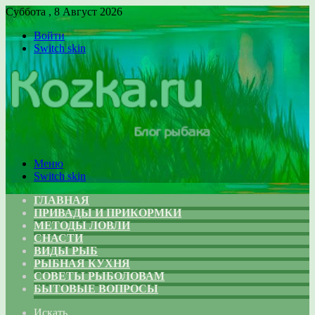
Суббота , 8 Август 2026
Войти
Switch skin
Меню
Switch skin
ГЛАВНАЯ
ПРИВАДЫ И ПРИКОРМКИ
МЕТОДЫ ЛОВЛИ
СНАСТИ
ВИДЫ РЫБ
РЫБНАЯ КУХНЯ
СОВЕТЫ РЫБОЛОВАМ
БЫТОВЫЕ ВОПРОСЫ
Искать