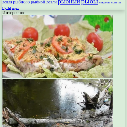
рыбы
рыбный
рыбного
рыбной ловли
ловля
секреты
советы
супа
щуки
Интересное