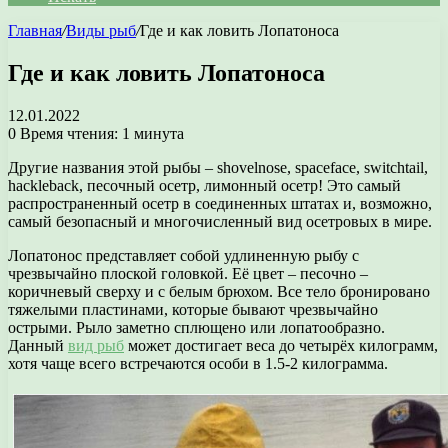
Главная
/
Виды рыб
/
Где и как ловить Лопатоноса
Где и как ловить Лопатоноса
12.01.2022
0
Время чтения: 1 минута
Другие названия этой рыбы – shovelnose, spaceface, switchtail,
hackleback, песочный осетр, лимонный осетр! Это самый
распространенный осетр в соединенных штатах и, возможно,
самый безопасный и многочисленный вид осетровых в мире.
Лопатонос представляет собой удлиненную рыбу с
чрезвычайно плоской головкой. Её цвет – песочно –
коричневый сверху и с белым брюхом. Все тело бронировано
тяжелыми пластинами, которые бывают чрезвычайно
острыми. Рыло заметно сплющено или лопатообразно.
Данный
вид рыб
может достигает веса до четырёх килограмм,
хотя чаще всего встречаются особи в 1.5-2 килограмма.