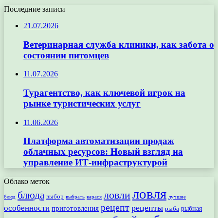
Последние записи
21.07.2026
Ветеринарная служба клиники, как забота о
состоянии питомцев
11.07.2026
Турагентство, как ключевой игрок на
рынке туристических услуг
11.06.2026
Платформа автоматизации продаж
облачных ресурсов: Новый взгляд на
управление ИТ-инфраструктурой
Облако меток
ловля
ловли
блюда
выбор
блюд
выбрать
лучшие
карася
рецепт
рецепты
особенности
приготовления
рыбная
рыба