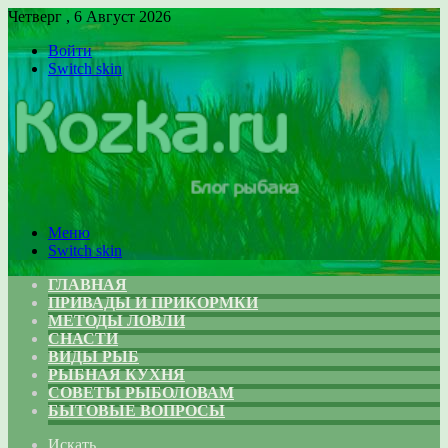
Четверг , 6 Август 2026
Войти
Switch skin
Меню
Switch skin
ГЛАВНАЯ
ПРИВАДЫ И ПРИКОРМКИ
МЕТОДЫ ЛОВЛИ
СНАСТИ
ВИДЫ РЫБ
РЫБНАЯ КУХНЯ
СОВЕТЫ РЫБОЛОВАМ
БЫТОВЫЕ ВОПРОСЫ
Искать