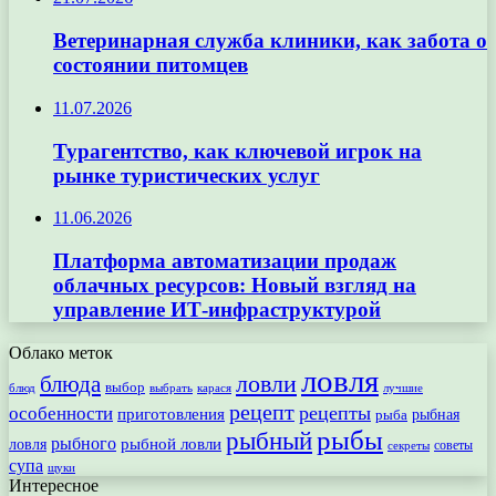
Ветеринарная служба клиники, как забота о
состоянии питомцев
11.07.2026
Турагентство, как ключевой игрок на
рынке туристических услуг
11.06.2026
Платформа автоматизации продаж
облачных ресурсов: Новый взгляд на
управление ИТ-инфраструктурой
Облако меток
ловля
ловли
блюда
выбор
блюд
выбрать
лучшие
карася
рецепт
рецепты
особенности
приготовления
рыбная
рыба
рыбы
рыбный
рыбного
рыбной ловли
ловля
секреты
советы
супа
щуки
Интересное