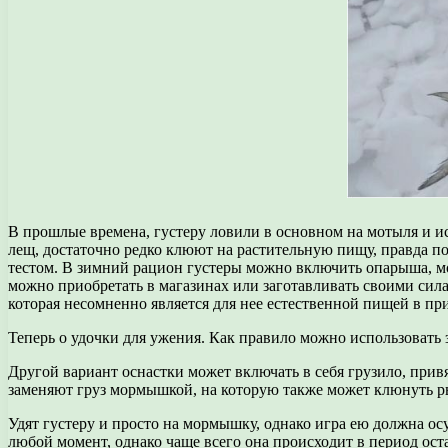
В прошлые времена, густеру ловили в основном на мотыля и ис
лещ, достаточно редко клюют на растительную пищу, правда по
тестом. В зимний рацион густеры можно включить опарыша, мо
можно приобретать в магазинах или заготавливать своими сила
которая несомненно является для нее естественной пищей в пр
Теперь о удочки для ужения. Как правило можно использовать
Другой вариант оснастки может включать в себя грузило, прив
заменяют груз мормышкой, на которую также может клюнуть р
Удят густеру и просто на мормышку, однако игра ею должна о
любой момент, однако чаще всего она происходит в период ос