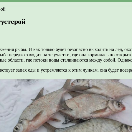
рой
густерой
жения рыбы. И как только будет безопасно выходить на лед, ох
рыба нередко заходит на те участки, где она кормилась по откры
ые области, где потоки воды сталкиваются между собой. Однако
ствует запах еды и устремляется к этим лункам, она будет возвр