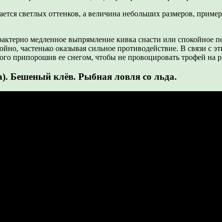
ется светлых оттенков, а величина небольших размеров, приме
рактерно медленное выпрямление кивка снасти или спокойное пе
койно, частенько оказывая сильное противодействие. В связи с э
ного припорошив ее снегом, чтобы не провоцировать трофей на 
). Бешеный клёв. Рыбная ловля со льда.