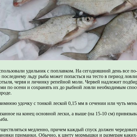
пользовали удильник с поплавком. На сегодняшний день все по-
 последнему льду рыба может попасться на тесто в период ловл
тыля, червя и личинку репейной моли. Червей надлежит подбир
ми по осени и сохранять их до рыбной ловли необходимым спосо
ироде.
 зимнюю удочку с тонкой леской 0,15 мм в сечении или чуть ме
язанное на конец основной лески, а выше (на 15-10 см) привязы
ыба.
существляться медленно, причем каждый спуск должен чередова
тановки приманки. Обычно, к цвету мормышки и размерам каких-