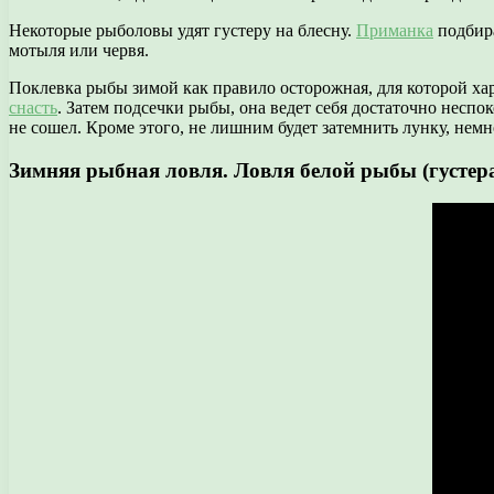
Некоторые рыболовы удят густеру на блесну.
Приманка
подбира
мотыля или червя.
Поклевка рыбы зимой как правило осторожная, для которой ха
снасть
. Затем подсечки рыбы, она ведет себя достаточно неспо
не сошел. Кроме этого, не лишним будет затемнить лунку, нем
Зимняя рыбная ловля. Ловля белой рыбы (густера