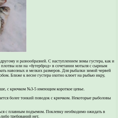
другому и разнообразней. С наступлением зимы густера, как и
и плотвы или на «бутерброд» в сочетании мотыля с сырным
ать навозных и мелких размеров. Для рыбалки зимой червей
бом. Ближе к весне густера охотно клюет на рыбью икру,
ньше, с крючком №3-5 имеющим короткое цевье.
вается более тонкий поводок с крючком. Некоторые рыболовы
ться с плавным подъемом. Поклевку необходимо ожидать в
либо требований нет.