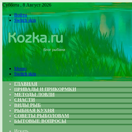
Суббота , 8 Август 2026
Войти
Switch skin
Меню
Switch skin
ГЛАВНАЯ
ПРИВАДЫ И ПРИКОРМКИ
МЕТОДЫ ЛОВЛИ
СНАСТИ
ВИДЫ РЫБ
РЫБНАЯ КУХНЯ
СОВЕТЫ РЫБОЛОВАМ
БЫТОВЫЕ ВОПРОСЫ
Искать