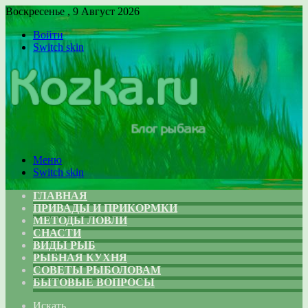
Воскресенье , 9 Август 2026
Войти
Switch skin
Меню
Switch skin
ГЛАВНАЯ
ПРИВАДЫ И ПРИКОРМКИ
МЕТОДЫ ЛОВЛИ
СНАСТИ
ВИДЫ РЫБ
РЫБНАЯ КУХНЯ
СОВЕТЫ РЫБОЛОВАМ
БЫТОВЫЕ ВОПРОСЫ
Искать