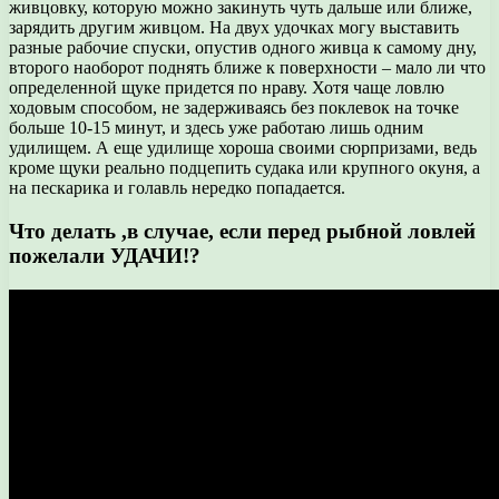
живцовку, которую можно закинуть чуть дальше или ближе,
зарядить другим живцом. На двух удочках могу выставить
разные рабочие спуски, опустив одного живца к самому дну,
второго наоборот поднять ближе к поверхности – мало ли что
определенной щуке придется по нраву. Хотя чаще ловлю
ходовым способом, не задерживаясь без поклевок на точке
больше 10-15 минут, и здесь уже работаю лишь одним
удилищем. А еще удилище хороша своими сюрпризами, ведь
кроме щуки реально подцепить судака или крупного окуня, а
на пескарика и голавль нередко попадается.
Что делать ,в случае, если перед рыбной ловлей
пожелали УДАЧИ!?