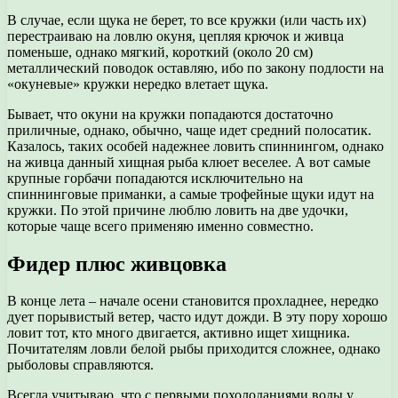
В случае, если щука не берет, то все кружки (или часть их)
перестраиваю на ловлю окуня, цепляя крючок и живца
поменьше, однако мягкий, короткий (около 20 см)
металлический поводок оставляю, ибо по закону подлости на
«окуневые» кружки нередко влетает щука.
Бывает, что окуни на кружки попадаются достаточно
приличные, однако, обычно, чаще идет средний полосатик.
Казалось, таких особей надежнее ловить спиннингом, однако
на живца данный хищная рыба клюет веселее. А вот самые
крупные горбачи попадаются исключительно на
спиннинговые приманки, а самые трофейные щуки идут на
кружки. По этой причине люблю ловить на две удочки,
которые чаще всего применяю именно совместно.
Фидер плюс живцовка
В конце лета – начале осени становится прохладнее, нередко
дует порывистый ветер, часто идут дожди. В эту пору хорошо
ловит тот, кто много двигается, активно ищет хищника.
Почитателям ловли белой рыбы приходится сложнее, однако
рыболовы справляются.
Всегда учитываю, что с первыми похолоданиями воды у