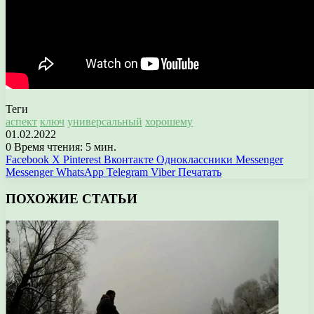
Теги
аспект
ключ
универсальный
хорошему
01.02.2022
0
Время чтения: 5 мин.
Facebook
X
Pinterest
Вконтакте
Одноклассники
Messenger
Messenger
WhatsApp
Telegram
Viber
Печатать
ПОХОЖИЕ СТАТЬИ