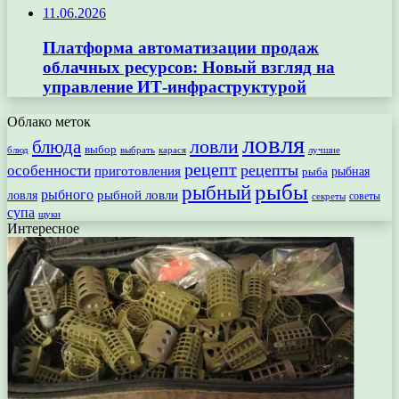
11.06.2026
Платформа автоматизации продаж
облачных ресурсов: Новый взгляд на
управление ИТ-инфраструктурой
Облако меток
ловля
ловли
блюда
выбор
блюд
выбрать
лучшие
карася
рецепт
рецепты
особенности
приготовления
рыбная
рыба
рыбы
рыбный
рыбного
рыбной ловли
ловля
секреты
советы
супа
щуки
Интересное