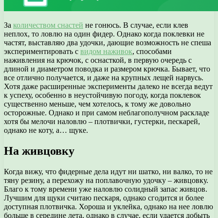
За
количеством снастей
не гонюсь. В случае, если клев
неплох, то ловлю на один фидер. Однако когда поклевки не
частят, выставляю два удочки, дающие возможность не спеша
экспериментировать с
видом наживок
, способами
наживления на крючок, с оснасткой, в первую очередь с
длиной и диаметром поводка и размером крючка. Бывает, что
все отлично получается, и даже на крупных лещей нарвусь.
Хотя даже расширенные эксперименты далеко не всегда ведут
к успеху, особенно в неустойчивую погоду, когда поклевок
существенно меньше, чем хотелось, к тому же довольно
осторожные. Однако и при самом неблагополучном раскладе
хотя бы мелочи наловлю – плотвички, густерки, пескарей,
однако не коту, а… щуке.
На живцовку
Когда вижу, что фидерные дела идут ни шатко, ни валко, то не
тяну резину, а перехожу на поплавочную удочку – живцовку.
Благо к тому времени уже наловлю солидный запас живцов.
Лучшим для щуки считаю пескаря, однако сгодится и более
доступная плотвичка. Хороша и уклейка, однако на нее ловлю
больше в середине лета, однако в случае, если удается добыть