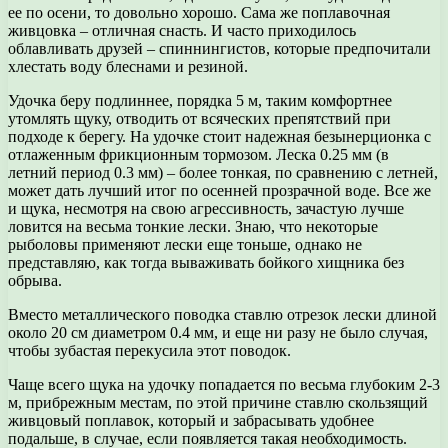
ее по осени, то довольно хорошо. Сама же поплавочная
живцовка – отличная снасть. И часто приходилось
облавливать друзей – спиннингистов, которые предпочитали
хлестать воду блеснами и резиной.
Удочка беру подлиннее, порядка 5 м, таким комфортнее
утомлять щуку, отводить от всяческих препятствий при
подходе к берегу. На удочке стоит надежная безынерционка с
отлаженным фрикционным тормозом. Леска 0.25 мм (в
летний период 0.3 мм) – более тонкая, по сравнению с летней,
может дать лучший итог по осенней прозрачной воде. Все же
и щука, несмотря на свою агрессивность, зачастую лучше
ловится на весьма тонкие лески. Знаю, что некоторые
рыболовы применяют лески еще тоньше, однако не
представляю, как тогда вываживать бойкого хищника без
обрыва.
Вместо металлического поводка ставлю отрезок лески длиной
около 20 см диаметром 0.4 мм, и еще ни разу не было случая,
чтобы зубастая перекусила этот поводок.
Чаще всего щука на удочку попадается по весьма глубоким 2-3
м, прибрежным местам, по этой причине ставлю скользящий
живцовый поплавок, который и забрасывать удобнее
подальше, в случае, если появляется такая необходимость.