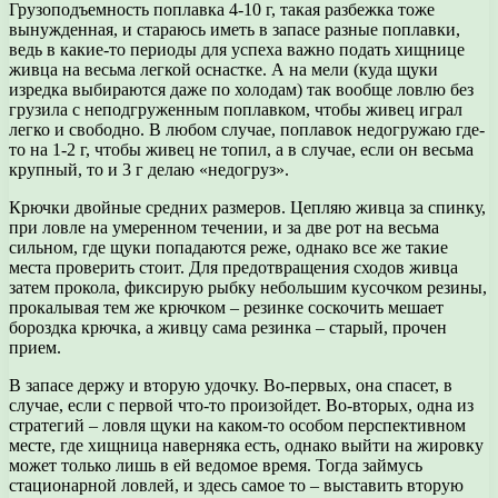
Грузоподъемность поплавка 4-10 г, такая разбежка тоже
вынужденная, и стараюсь иметь в запасе разные поплавки,
ведь в какие-то периоды для успеха важно подать хищнице
живца на весьма легкой оснастке. А на мели (куда щуки
изредка выбираются даже по холодам) так вообще ловлю без
грузила с неподгруженным поплавком, чтобы живец играл
легко и свободно. В любом случае, поплавок недогружаю где-
то на 1-2 г, чтобы живец не топил, а в случае, если он весьма
крупный, то и 3 г делаю «недогруз».
Крючки двойные средних размеров. Цепляю живца за спинку,
при ловле на умеренном течении, и за две рот на весьма
сильном, где щуки попадаются реже, однако все же такие
места проверить стоит. Для предотвращения сходов живца
затем прокола, фиксирую рыбку небольшим кусочком резины,
прокалывая тем же крючком – резинке соскочить мешает
бороздка крючка, а живцу сама резинка – старый, прочен
прием.
В запасе держу и вторую удочку. Во-первых, она спасет, в
случае, если с первой что-то произойдет. Во-вторых, одна из
стратегий – ловля щуки на каком-то особом перспективном
месте, где хищница наверняка есть, однако выйти на жировку
может только лишь в ей ведомое время. Тогда займусь
стационарной ловлей, и здесь самое то – выставить вторую