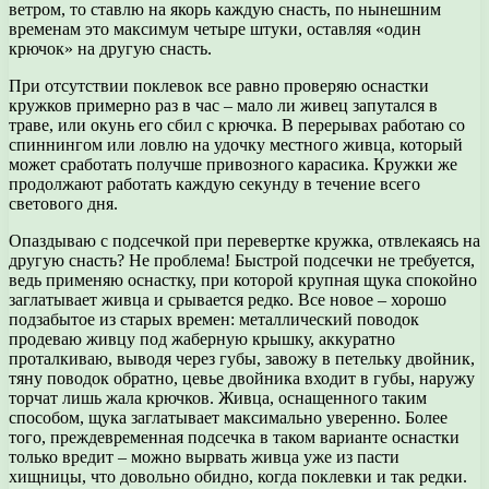
ветром, то ставлю на якорь каждую снасть, по нынешним
временам это максимум четыре штуки, оставляя «один
крючок» на другую снасть.
При отсутствии поклевок все равно проверяю оснастки
кружков примерно раз в час – мало ли живец запутался в
траве, или окунь его сбил с крючка. В перерывах работаю со
спиннингом или ловлю на удочку местного живца, который
может сработать получше привозного карасика. Кружки же
продолжают работать каждую секунду в течение всего
светового дня.
Опаздываю с подсечкой при перевертке кружка, отвлекаясь на
другую снасть? Не проблема! Быстрой подсечки не требуется,
ведь применяю оснастку, при которой крупная щука спокойно
заглатывает живца и срывается редко. Все новое – хорошо
подзабытое из старых времен: металлический поводок
продеваю живцу под жаберную крышку, аккуратно
проталкиваю, выводя через губы, завожу в петельку двойник,
тяну поводок обратно, цевье двойника входит в губы, наружу
торчат лишь жала крючков. Живца, оснащенного таким
способом, щука заглатывает максимально уверенно. Более
того, преждевременная подсечка в таком варианте оснастки
только вредит – можно вырвать живца уже из пасти
хищницы, что довольно обидно, когда поклевки и так редки.