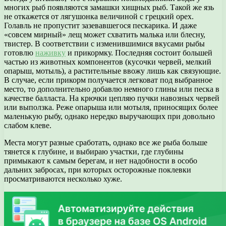
многих рыб появляются замашки хищных рыб. Такой же язь
не откажется от лягушонка величиной с грецкий орех.
Голавль не пропустит зазевавшегося пескарика. И даже
«совсем мирный» лещ может схватить малька или блесну,
твистер. В соответствии с изменившимися вкусами рыбы
готовлю
наживку
и прикормку. Последняя состоит большей
частью из животных компонентов (кусочки червей, мелкий
опарыш, мотыль), а растительные ввожу лишь как связующие.
В случае, если прикорм получается легковат под выбранное
место, то дополнительно добавлю немного глины или песка в
качестве балласта. На крючки цепляю пучки навозных червей
или выползка. Реже опарыша или мотыля, приносящих более
маленькую рыбу, однако нередко выручающих при довольно
слабом клеве.
Места могут разные сработать, однако все же рыба больше
тянется к глубине, и выбираю участки, где глубины
примыкают к самым берегам, и нет надобности в особо
дальних забросах, при которых осторожные поклевки
просматриваются несколько хуже.