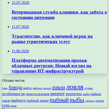
21.07.2026
Ветеринарная служба клиники, как забота о
состоянии питомцев
11.07.2026
Турагентство, как ключевой игрок на
рынке туристических услуг
11.06.2026
Платформа автоматизации продаж
облачных ресурсов: Новый взгляд на
управление ИТ-инфраструктурой
Облако меток
ловля
ловли
блюда
выбор
блюд
выбрать
лучшие
карася
рецепт
рецепты
особенности
приготовления
рыбная
рыба
рыбы
рыбный
рыбного
рыбной ловли
ловля
секреты
советы
супа
щуки