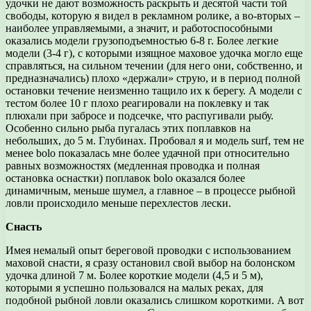
удочки не дают возможность раскрыть и десятой части той
свободы, которую я видел в рекламном ролике, а во-вторых –
наиболее управляемыми, а значит, и работоспособными
оказались модели грузоподъемностью 6-8 г. Более легкие
модели (3-4 г), с которыми изящное маховое удочка могло еще
справляться, на сильном течении (для него они, собственно, и
предназначались) плохо «держали» струю, и в период полной
остановки течение неизменно тащило их к берегу. А модели с
тестом более 10 г плохо реагировали на поклевку и так
плюхали при забросе и подсечке, что распугивали рыбу.
Особенно сильно рыба пугалась этих поплавков на
небольших, до 5 м. Глубинах. Пробовал я и модель surf, тем не
менее bolo показалась мне более удачной при относительно
равных возможностях (медленная проводка и полная
остановка оснастки) поплавок bolo оказался более
динамичным, меньше шумел, а главное – в процессе рыбной
ловли происходило меньше перехлестов лески.
Снасть
Имея немалый опыт береговой проводки с использованием
маховой снасти, я сразу остановил свой выбор на болонском
удочка длиной 7 м. Более короткие модели (4,5 и 5 м),
которыми я успешно пользовался на малых реках, для
подобной рыбной ловли оказались слишком короткими. А вот