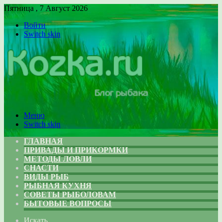
Пятница , 7 Август 2026
Войти
Switch skin
Меню
Switch skin
ГЛАВНАЯ
ПРИВАДЫ И ПРИКОРМКИ
МЕТОДЫ ЛОВЛИ
СНАСТИ
ВИДЫ РЫБ
РЫБНАЯ КУХНЯ
СОВЕТЫ РЫБОЛОВАМ
БЫТОВЫЕ ВОПРОСЫ
Искать