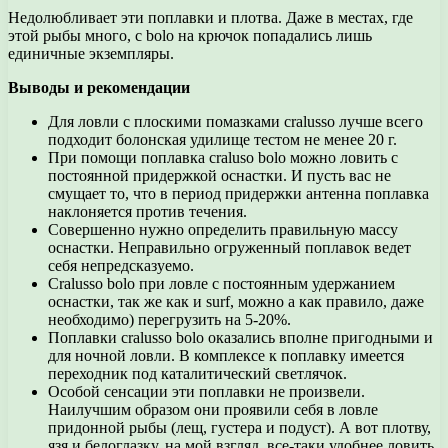
Недолюбливает эти поплавки и плотва. Даже в местах, где
этой рыбы много, с bolo на крючок попадались лишь
единичные экземпляры.
Выводы и рекомендации
Для ловли с плоскими помазками cralusso лучше всего
подходит болонская удилище тестом не менее 20 г.
При помощи поплавка craluso bolo можно ловить с
постоянной придержкой оснастки. И пусть вас не
смущает то, что в период придержки антенна поплавка
наклоняется против течения.
Совершенно нужно определить правильную массу
оснастки. Неправильно огруженный поплавок ведет
себя непредсказуемо.
Cralusso bolo при ловле с постоянным удержанием
оснастки, так же как и surf, можно а как правило, даже
необходимо) перегрузить на 5-20%.
Поплавки cralusso bolo оказались вполне пригодными и
для ночной ловли. В комплексе к поплавку имеется
переходник под каталитический светлячок.
Особой сенсации эти поплавки не произвели.
Наилучшим образом они проявили себя в ловле
придонной рыбы (лещ, густера и подуст). А вот плотву,
язя и белоглазку, на мой взгляд, все-таки удобнее ловить