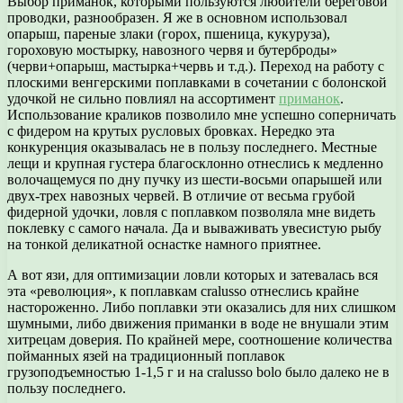
Выбор приманок, которыми пользуются любители береговой
проводки, разнообразен. Я же в основном использовал
опарыш, пареные злаки (горох, пшеница, кукуруза),
гороховую мостырку, навозного червя и бутерброды»
(черви+опарыш, мастырка+червь и т.д.). Переход на работу с
плоскими венгерскими поплавками в сочетании с болонской
удочкой не сильно повлиял на ассортимент
приманок
.
Использование краликов позволило мне успешно соперничать
с фидером на крутых русловых бровках. Нередко эта
конкуренция оказывалась не в пользу последнего. Местные
лещи и крупная густера благосклонно отнеслись к медленно
волочащемуся по дну пучку из шести-восьми опарышей или
двух-трех навозных червей. В отличие от весьма грубой
фидерной удочки, ловля с поплавком позволяла мне видеть
поклевку с самого начала. Да и вываживать увесистую рыбу
на тонкой деликатной оснастке намного приятнее.
А вот язи, для оптимизации ловли которых и затевалась вся
эта «революция», к поплавкам cralusso отнеслись крайне
настороженно. Либо поплавки эти оказались для них слишком
шумными, либо движения приманки в воде не внушали этим
хитрецам доверия. По крайней мере, соотношение количества
пойманных язей на традиционный поплавок
грузоподъемностью 1-1,5 г и на cralusso bolo было далеко не в
пользу последнего.