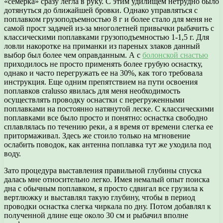
«семерка» сразу легла в руку. С этим удилищем нетрудно было
дотянуться до ближайшей бровки. Однако управляться с
поплавком грузоподъемностью 8 г и более стало для меня не
самой прост задачей из-за многолетней привычки рыбачить с
классическими поплавками грузоподъемностью 1-1,5 г. Для
ловли накоротке на приманки из пареных злаков данный
выбор был более чем оправданным. А с
болонской снастью
приходилось не просто применять более грубую оснастку,
однако и часто перегружать ее на 30%, как того требовала
инструкция. Еще одним препятствием на пути освоения
поплавков cralusso явилась для меня необходимость
осуществлять проводку оснастки с перегруженными
поплавками на постоянно натянутой леске. С классическими
поплавками все было просто и понятно: оснастка свободно
сплавлялась по течению реки, а я время от времени слегка ее
притормаживал. Здесь же стоило только на мгновение
ослабить поводок, как антенна поплавка тут же уходила под
воду.
Зато процедура выставления правильной глубины спуска
далась мне относительно легко. Имея немалый опыт поиска
дна с обычным поплавком, я просто сдвигал все грузила к
вертлюжку и выставлял такую глубину, чтобы в период
проводки оснастка слегка чиркала по дну. Потом добавлял к
полученной длине еще около 30 см и рыбачил вполне