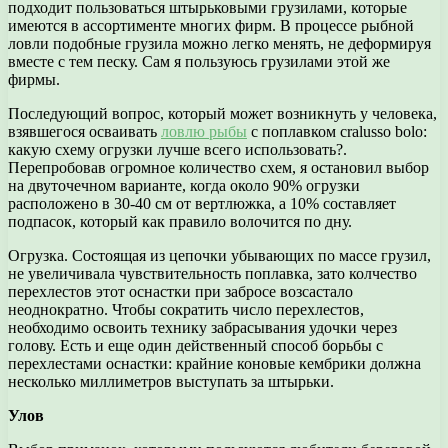
подходит пользоваться штырьковыми грузилами, которые
имеются в ассортименте многих фирм. В процессе рыбной
ловли подобные грузила можно легко менять, не деформируя
вместе с тем песку. Сам я пользуюсь грузилами этой же
фирмы.
Последующий вопрос, который может возникнуть у человека,
взявшегося осваивать
ловлю рыбы
с поплавком cralusso bolo:
какую схему огрузки лучше всего использовать?.
Перепробовав огромное количество схем, я остановил выбор
на двуточечном варианте, когда около 90% огрузки
расположено в 30-40 см от вертлюжка, а 10% составляет
подпасок, который как правило волочится по дну.
Огрузка. Состоящая из цепочки убывающих по массе грузил,
не увеличивала чувствительность поплавка, зато колчество
перехлестов этот оснастки при забросе возсастало
неоднократно. Чтобы сократить число перехлестов,
необходимо освоить технику забрасывания удочки через
голову. Есть и еще один действенный способ борьбы с
перехлестами оснастки: крайние коновые кембрики должна
несколько миллиметров выступать за штырьки.
Улов