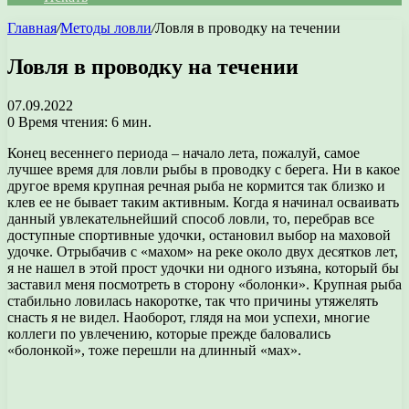
Главная
/
Методы ловли
/
Ловля в проводку на течении
Ловля в проводку на течении
07.09.2022
0
Время чтения: 6 мин.
Конец весеннего периода – начало лета, пожалуй, самое
лучшее время для ловли рыбы в проводку с берега. Ни в какое
другое время крупная речная рыба не кормится так близко и
клев ее не бывает таким активным. Когда я начинал осваивать
данный увлекательнейший способ ловли, то, перебрав все
доступные спортивные удочки, остановил выбор на маховой
удочке. Отрыбачив с «махом» на реке около двух десятков лет,
я не нашел в этой прост удочки ни одного изъяна, который бы
заставил меня посмотреть в сторону «болонки». Крупная рыба
стабильно ловилась накоротке, так что причины утяжелять
снасть я не видел. Наоборот, глядя на мои успехи, многие
коллеги по увлечению, которые прежде баловались
«болонкой», тоже перешли на длинный «мах».