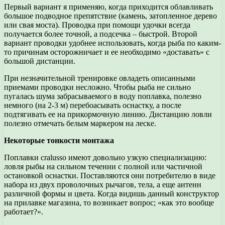
Первый вариант я применяю, когда приходится облавливать
большое подводное препятствие (камень, затопленное дерево
или свая моста). Проводка при помощи удочки всегда
получается более точной, а подсечка – быстрой. Второй
вариант проводки удобнее использовать, когда рыба по каким-
то причинам осторожничает и ее необходимо «доставать» с
большой дистанции.
При незначительной тренировке овладеть описанными
приемами проводки несложно. Чтобы рыба не сильно
пугалась шума забрасываемого в воду поплавка, полезно
немного (на 2-3 м) перебоасывать оснастку, а после
подтягивать ее на прикормочную линию. Дистанцию ловли
полезно отмечать белым маркером на леске.
Некоторые тонкости монтажа
Поплавки cralusso имеют довольно узкую специализацию:
ловля рыбы на сильном течении с полной или частичной
остановкой оснастки. Поставляются они потребителю в виде
набора из двух проволочных рычагов, тела, а еще антенн
различной формы и цвета. Когда видишь данный конструктор
на прилавке магазина, то возникает вопрос; «как это вообще
работает?».