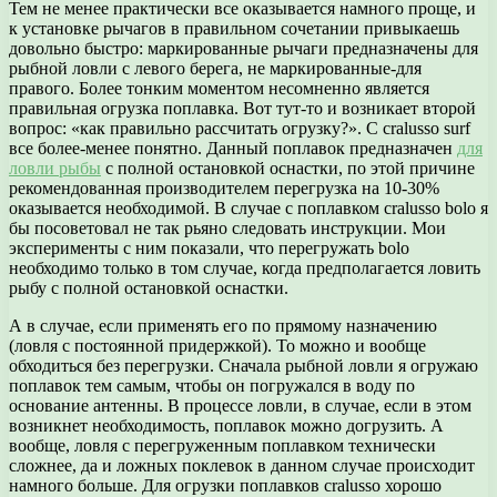
Тем не менее практически все оказывается намного проще, и
к установке рычагов в правильном сочетании привыкаешь
довольно быстро: маркированные рычаги предназначены для
рыбной ловли с левого берега, не маркированные-для
правого. Более тонким моментом несомненно является
правильная огрузка поплавка. Вот тут-то и возникает второй
вопрос: «как правильно рассчитать огрузку?». С cralusso surf
все более-менее понятно. Данный поплавок предназначен
для
ловли рыбы
с полной остановкой оснастки, по этой причине
рекомендованная производителем перегрузка на 10-30%
оказывается необходимой. В случае с поплавком cralusso bolo я
бы посоветовал не так рьяно следовать инструкции. Мои
эксперименты с ним показали, что перегружать bolo
необходимо только в том случае, когда предполагается ловить
рыбу с полной остановкой оснастки.
А в случае, если применять его по прямому назначению
(ловля с постоянной придержкой). То можно и вообще
обходиться без перегрузки. Сначала рыбной ловли я огружаю
поплавок тем самым, чтобы он погружался в воду по
основание антенны. В процессе ловли, в случае, если в этом
возникнет необходимость, поплавок можно догрузить. А
вообще, ловля с перегруженным поплавком технически
сложнее, да и ложных поклевок в данном случае происходит
намного больше. Для огрузки поплавков cralusso хорошо