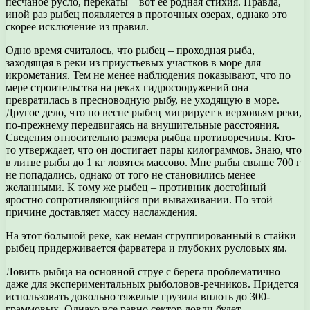
песчаное русло, перекаты – вот ее родная стихия. Правда,
иной раз рыбец появляется в проточных озерах, однако это
скорее исключение из правил.
Одно время считалось, что рыбец – проходная рыба,
заходящая в реки из приустьевых участков в море для
икрометания. Тем не менее наблюдения показывают, что по
мере строительства на реках гидросооружений она
превратилась в пресноводную рыбу, не уходящую в море.
Другое дело, что по весне рыбец мигрирует к верховьям реки,
по-прежнему передвигаясь на внушительные расстояния.
Сведения относительно размера рыбца противоречивы. Кто-
то утверждает, что он достигает пары килограммов. Знаю, что
в литве рыбы до 1 кг ловятся массово. Мне рыбы свыше 700 г
не попадались, однако от того не становились менее
желанными. К тому же рыбец – противник достойный
яростно сопротивляющийся при вываживании. По этой
причине доставляет массу наслаждения.
На этот большой реке, как неман сгруппированный в стайки
рыбец придерживается фарватера и глубоких русловых ям.
Ловить рыбца на основной струе с берега проблематично
даже для экспериментальных рыболовов-речников. Придется
использовать довольно тяжелые грузила вплоть до 300-
граммовых. Однако все равно сектор ловли будет