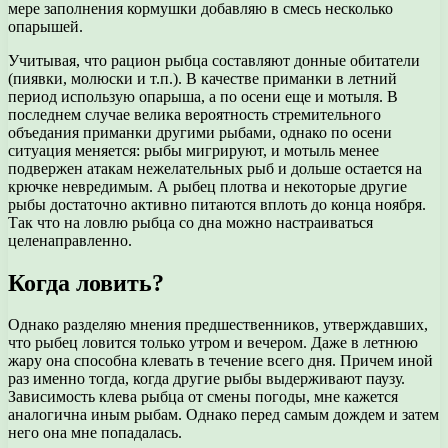
мере заполнения кормушки добавляю в смесь несколько
опарышей.
Учитывая, что рацион рыбца составляют донные обитатели
(пиявки, молюски и т.п.). В качестве приманки в летний
период использую опарыша, а по осени еще и мотыля. В
последнем случае велика вероятность стремительного
объедания приманки другими рыбами, однако по осени
ситуация меняется: рыбы мигрируют, и мотыль менее
подвержен атакам нежелательных рыб и дольше остается на
крючке невредимым. А рыбец плотва и некоторые другие
рыбы достаточно активно питаются вплоть до конца ноября.
Так что на ловлю рыбца со дна можно настраиваться
целенаправленно.
Когда ловить?
Однако разделяю мнения предшественников, утверждавших,
что рыбец ловится только утром и вечером. Даже в летнюю
жару она способна клевать в течение всего дня. Причем иной
раз именно тогда, когда другие рыбы выдерживают паузу.
Зависимость клева рыбца от смены погоды, мне кажется
аналогична иным рыбам. Однако перед самым дождем и затем
него она мне попадалась.