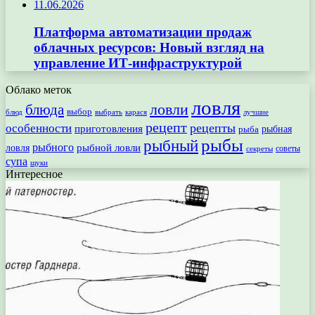
11.06.2026
Платформа автоматизации продаж
облачных ресурсов: Новый взгляд на
управление ИТ-инфраструктурой
Облако меток
ловля
ловли
блюда
выбор
блюд
выбрать
лучшие
карася
рецепт
рецепты
особенности
приготовления
рыбная
рыба
рыбы
рыбный
рыбного
рыбной ловли
ловля
секреты
советы
супа
щуки
Интересное