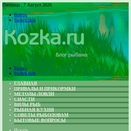
Пятница , 7 Август 2026
Войти
Switch skin
Меню
Switch skin
ГЛАВНАЯ
ПРИВАДЫ И ПРИКОРМКИ
МЕТОДЫ ЛОВЛИ
СНАСТИ
ВИДЫ РЫБ
РЫБНАЯ КУХНЯ
СОВЕТЫ РЫБОЛОВАМ
БЫТОВЫЕ ВОПРОСЫ
Искать