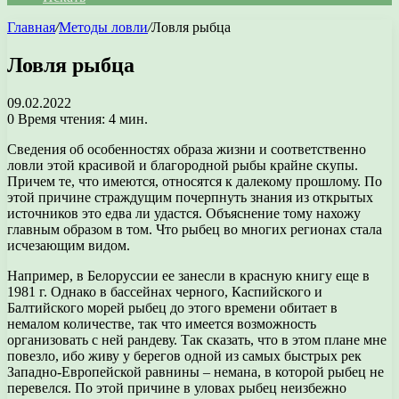
Главная
/
Методы ловли
/
Ловля рыбца
Ловля рыбца
09.02.2022
0
Время чтения: 4 мин.
Сведения об особенностях образа жизни и соответственно
ловли этой красивой и благородной рыбы крайне скупы.
Причем те, что имеются, относятся к далекому прошлому. По
этой причине страждущим почерпнуть знания из открытых
источников это едва ли удастся. Объяснение тому нахожу
главным образом в том. Что рыбец во многих регионах стала
исчезающим видом.
Например, в Белоруссии ее занесли в красную книгу еще в
1981 г. Однако в бассейнах черного, Каспийского и
Балтийского морей рыбец до этого времени обитает в
немалом количестве, так что имеется возможность
организовать с ней рандеву. Так сказать, что в этом плане мне
повезло, ибо живу у берегов одной из самых быстрых рек
Западно-Европейской равнины – немана, в которой рыбец не
перевелся. По этой причине в уловах рыбец неизбежно