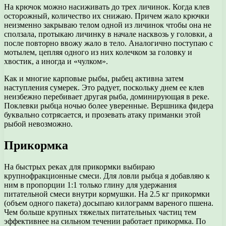
На крючок можно насиживать до трех личинок. Когда клев
осторожный, количество их снижаю. Причем жало крючки
неизменно закрываю телом одной из личинок чтобы она не
сползала, протыкаю личинку в начале насквозь у головки, а
после повторно ввожу жало в тело. Аналогично поступаю с
мотылем, цепляя одного из них колечком за головку и
хвостик, а иногда и «чулком».
Как и многие карповые рыбы, рыбец активна затем
наступления сумерек. Это радует, поскольку днем ее клев
неизбежно перебивает другая рыба, доминирующая в реке.
Поклевки рыбца ночью более уверенные. Вершника фидера
буквально сотрясается, и прозевать атаку приманки этой
рыбой невозможно.
Прикормка
На быстрых реках для прикормки выбираю
крупнофракционные смеси. Для ловли рыбца я добавляю к
ним в пропорции 1:1 только глину для удержания
питательной смеси внутри кормушки. На 2.5 кг прикормки
(объем одного пакета) досыпаю килограмм вареного пшена.
Чем больше крупных тяжелых питательных частиц тем
эффективнее на сильном течении работает прикормка. По