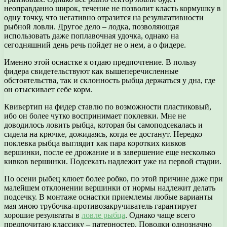
неоправданно широк, течение не позволит класть кормушку в
одну точку, что негативно отразится на результативности
рыбной ловли. Другое дело – лодка, позволяющая
использовать даже поплавочная удочка, однако на
сегодняшний день речь пойдет не о нем, а о фидере.
Именно этой оснастке я отдаю предпочтение. В пользу
фидера свидетельствуют как вышеперечисленные
обстоятельства, так и склонность рыбца держаться у дна, где
он отыскивает себе корм.
Квивертип на фидер ставлю по возможности пластиковый,
ибо он более чутко воспринимает поклевки. Мне не
доводилось ловить рыбца, которая бы самоподсекалась и
сидела на крючке, дожидаясь, когда ее достанут. Нередко
поклевка рыбца выглядит как пара коротких кивков
вершинки, после ее дрожание и в завершение еще несколько
кивков вершинки. Подсекать надлежит уже на первой стадии.
По осени рыбец клюет более робко, по этой причине даже при
малейшем отклонении вершинки от нормы надлежит делать
подсечку. В монтаже оснастки приемлемы любые варианты
мая мною трубочка-противозакручиватель гарантирует
хорошие результаты в
ловле рыбца
. Однако чаще всего
предпочитаю классику – патерностер. Поводки однозначно