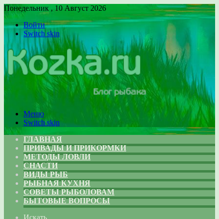
Понедельник , 10 Август 2026
Войти
Switch skin
Меню
Switch skin
ГЛАВНАЯ
ПРИВАДЫ И ПРИКОРМКИ
МЕТОДЫ ЛОВЛИ
СНАСТИ
ВИДЫ РЫБ
РЫБНАЯ КУХНЯ
СОВЕТЫ РЫБОЛОВАМ
БЫТОВЫЕ ВОПРОСЫ
Искать