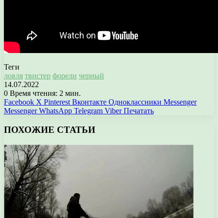
Теги
ловля
твистер
форели
черный
14.07.2022
0
Время чтения: 2 мин.
Facebook
X
Pinterest
Вконтакте
Одноклассники
Messenger
Messenger
WhatsApp
Telegram
Viber
Печатать
ПОХОЖИЕ СТАТЬИ