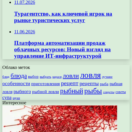
11.07.2026
Турагентство, как ключевой игрок на
рынке туристических услуг
11.06.2026
Платформа автоматизации продаж
облачных ресурсов: Новый взгляд на
управление ИТ-инфраструктурой
Облако меток
ловля
ловли
блюда
выбор
блюд
выбрать
лучшие
карася
рецепт
рецепты
особенности
приготовления
рыбная
рыба
рыбы
рыбный
рыбного
рыбной ловли
ловля
секреты
советы
супа
щуки
Интересное