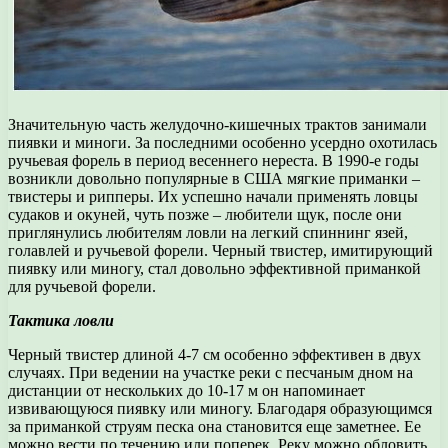
Значительную часть желудочно-кишечных трактов занимали
пиявки и миноги. За последними особенно усердно охотилась
ручьевая форель в период весеннего нереста. В 1990-е годы
возникли довольно популярные в США мягкие приманки –
твистеры и рипперы. Их успешно начали применять ловцы
судаков и окуней, чуть позже – любители щук, после они
приглянулись любителям ловли на легкий спиннинг язей,
голавлей и ручьевой форели. Черный твистер, имитирующий
пиявку или миногу, стал довольно эффективной приманкой
для ручьевой форели.
Тактика ловли
Черный твистер длиной 4-7 см особенно эффективен в двух
случаях. При ведении на участке реки с песчаным дном на
дистанции от нескольких до 10-17 м он напоминает
извивающуюся пиявку или миногу. Благодаря образующимся
за приманкой струям песка она становится еще заметнее. Ее
можно вести по течению или поперек. Реку можно обловить