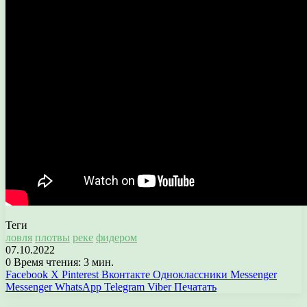
Теги
ловля
плотвы
реке
фидером
07.10.2022
0
Время чтения: 3 мин.
Facebook
X
Pinterest
Вконтакте
Одноклассники
Messenger
Messenger
WhatsApp
Telegram
Viber
Печатать