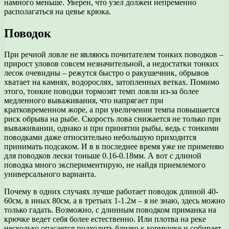
намного меньше. Уверен, что узел должен непременно
располагаться на цевье крюка.
Поводок
При речной ловле не являюсь почитателем тонких поводков –
прирост уловов совсем незначительной, а недостатки тонких
лесок очевидны – режутся быстро о ракушечник, обрывов
хватает на камнях, водорослях, затопленных ветках. Помимо
этого, тонкие поводки тормозят темп ловли из-за более
медленного вываживания, что напрягает при
кратковременном жоре, а при увеличении темпа повышается
риск обрыва на рыбе. Скорость лова снижается не только при
вываживании, однако и при принятии рыбы, ведь с тонкими
поводками даже относительно небольшую приходится
принимать подсаком. И в в последнее время уже не применяю
для поводков лески тоньше 0.16-0.18мм. А вот с длиной
поводка много экспериментирую, не найдя приемлемого
универсального варианта.
Почему в одних случаях лучше работает поводок длиной 40-
60см, в иных 80см, а в третьих 1-1.2м – я не знаю, здесь можно
только гадать. Возможно, с длинным поводком приманка на
крючке ведет себя более естественно. Или плотва на реке
несколько опасается подходить близко к кормушке и собирает