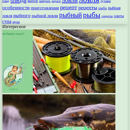
выбор
блюд
выбрать
лучшие
карася
рецепт
рецепты
особенности
приготовления
рыбная
рыба
рыбы
рыбный
рыбного
рыбной ловли
ловля
секреты
советы
супа
щуки
Интересное