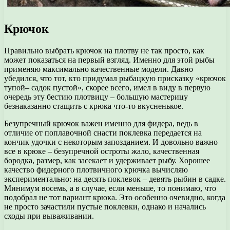
Крючок
Правильно выбрать крючок на плотву не так просто, как
может показаться на первый взгляд. Именно для этой рыбы
применяю максимально качественные модели. Давно
убедился, что тот, кто придумал рыбацкую присказку «крючок
тупой– садок пустой», скорее всего, имел в виду в первую
очередь эту бестию плотвицу – большую мастерицу
безнаказанно стащить с крюка что-то вкусненькое.
Безупречный крючок важен именно для фидера, ведь в
отличие от поплавочной снасти поклевка передается на
кончик удочки с некоторым запозданием. И довольно важно
все в крюке – безупречной остроты жало, качественная
бородка, размер, как засекает и удерживает рыбу. Хорошее
качество фидерного плотвичного крючка вычисляю
экспериментально: на десять поклевок – девять рыбин в садке.
Минимум восемь, а в случае, если меньше, то понимаю, что
подобрал не тот вариант крюка. Это особенно очевидно, когда
не просто зачастили пустые поклевки, однако и начались
сходы при вываживании.