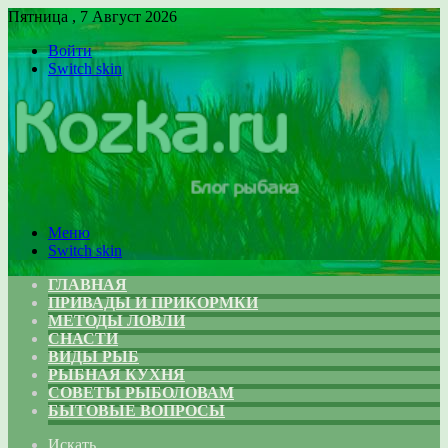
Пятница , 7 Август 2026
Войти
Switch skin
Меню
Switch skin
ГЛАВНАЯ
ПРИВАДЫ И ПРИКОРМКИ
МЕТОДЫ ЛОВЛИ
СНАСТИ
ВИДЫ РЫБ
РЫБНАЯ КУХНЯ
СОВЕТЫ РЫБОЛОВАМ
БЫТОВЫЕ ВОПРОСЫ
Искать