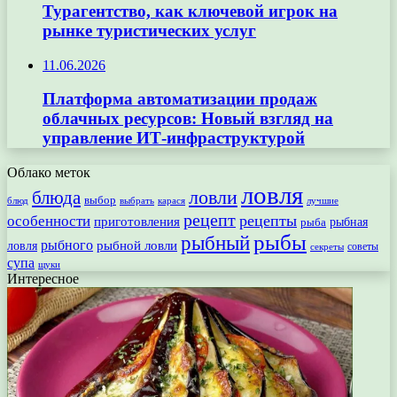
Турагентство, как ключевой игрок на
рынке туристических услуг
11.06.2026
Платформа автоматизации продаж
облачных ресурсов: Новый взгляд на
управление ИТ-инфраструктурой
Облако меток
ловля
ловли
блюда
выбор
блюд
выбрать
лучшие
карася
рецепт
рецепты
особенности
приготовления
рыбная
рыба
рыбы
рыбный
рыбного
рыбной ловли
ловля
секреты
советы
супа
щуки
Интересное