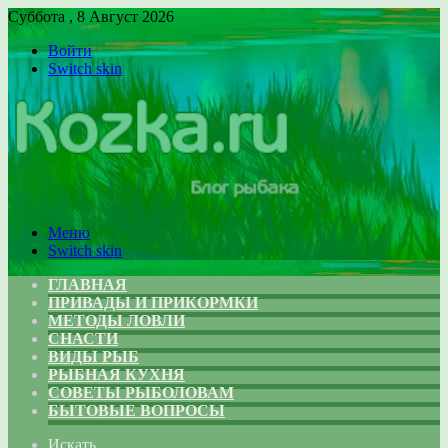
Суббота , 8 Август 2026
Войти
Switch skin
Меню
Switch skin
ГЛАВНАЯ
ПРИВАДЫ И ПРИКОРМКИ
МЕТОДЫ ЛОВЛИ
СНАСТИ
ВИДЫ РЫБ
РЫБНАЯ КУХНЯ
СОВЕТЫ РЫБОЛОВАМ
БЫТОВЫЕ ВОПРОСЫ
Искать