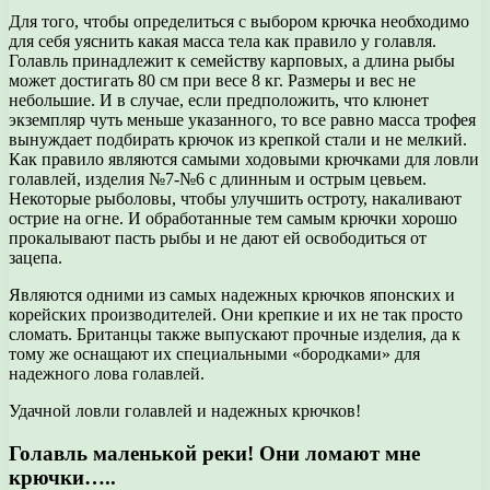
Для того, чтобы определиться с выбором крючка необходимо
для себя уяснить какая масса тела как правило у голавля.
Голавль принадлежит к семейству карповых, а длина рыбы
может достигать 80 см при весе 8 кг. Размеры и вес не
небольшие. И в случае, если предположить, что клюнет
экземпляр чуть меньше указанного, то все равно масса трофея
вынуждает подбирать крючок из крепкой стали и не мелкий.
Как правило являются самыми ходовыми крючками для ловли
голавлей, изделия №7-№6 с длинным и острым цевьем.
Некоторые рыболовы, чтобы улучшить остроту, накаливают
острие на огне. И обработанные тем самым крючки хорошо
прокалывают пасть рыбы и не дают ей освободиться от
зацепа.
Являются одними из самых надежных крючков японских и
корейских производителей. Они крепкие и их не так просто
сломать. Британцы также выпускают прочные изделия, да к
тому же оснащают их специальными «бородками» для
надежного лова голавлей.
Удачной ловли голавлей и надежных крючков!
Голавль маленькой реки! Они ломают мне
крючки…..