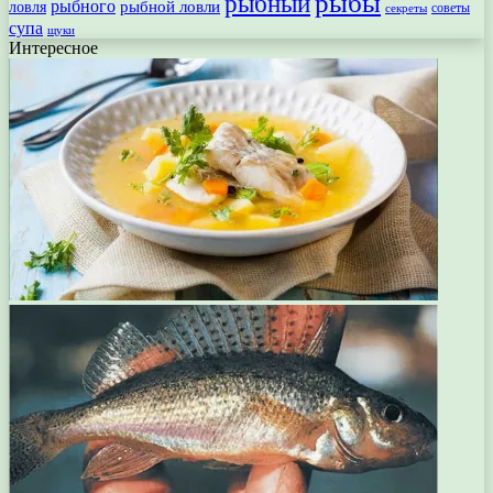
рыбы
рыбный
рыбного
рыбной ловли
ловля
секреты
советы
супа
щуки
Интересное