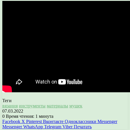
Теги
вязания
инструменты
материалы
мушек
07.03.2022
0
Время чтения: 1 минута
Facebook
X
Pinterest
Вконтакте
Одноклассники
Messenger
Messenger
WhatsApp
Telegram
Viber
Печатать