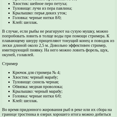
Хвостик: шейное перо петуха;
Туловище: лучи из пера павлина;
Крылышко: перья диких уток;
Головка: черные нитки 8/0;
Клей: шеллак.
В случае, если рыбы не реагируют на сухую мушку, можно
попробовать ловить в толще воды при помощи стримера. К
плавающему шнуру прицепляют тонущий конец и поводок из
лески длиной около 2,5 м. Довольно эффективен стример,
имитирующий пиявку. На него можно ловить форель, щук,
окуней, голавлей.
Стример
Крючок для стримера № 4;
Хвостик: черный марабу;
Туловище: синель черная;
Обвязка: медная проволока;
Крылышко: черный марабу;
Головка: черные нитки 6/0;
Клей: шеллак.
Во время придонного жирования рыб в реке или их сбора на
границе тростника в озерах хорошего итога можно добиться