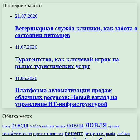
Последние записи
21.07.2026
Ветеринарная служба клиники, как забота о
состоянии питомцев
11.07.2026
Турагентство, как ключевой игрок на
рынке туристических услуг
11.06.2026
Платформа автоматизации продаж
облачных ресурсов: Новый взгляд на
управление ИТ-инфраструктурой
Облако меток
ловля
ловли
блюда
выбор
блюд
выбрать
лучшие
карася
рецепт
рецепты
особенности
приготовления
рыбная
рыба