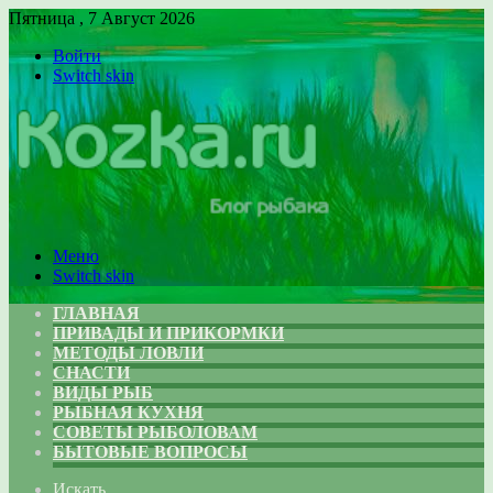
Пятница , 7 Август 2026
Войти
Switch skin
Меню
Switch skin
ГЛАВНАЯ
ПРИВАДЫ И ПРИКОРМКИ
МЕТОДЫ ЛОВЛИ
СНАСТИ
ВИДЫ РЫБ
РЫБНАЯ КУХНЯ
СОВЕТЫ РЫБОЛОВАМ
БЫТОВЫЕ ВОПРОСЫ
Искать