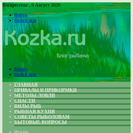
Воскресенье , 9 Август 2026
Войти
Switch skin
Меню
Switch skin
ГЛАВНАЯ
ПРИВАДЫ И ПРИКОРМКИ
МЕТОДЫ ЛОВЛИ
СНАСТИ
ВИДЫ РЫБ
РЫБНАЯ КУХНЯ
СОВЕТЫ РЫБОЛОВАМ
БЫТОВЫЕ ВОПРОСЫ
Искать