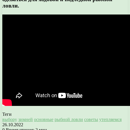
ловли.
Теги
выбору
зимней
основные
рыбной ловли
советы
утепляемся
26.10.2022
0
Время чтения: 2 мин.