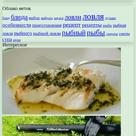
Облако меток
ловля
ловли
блюда
выбор
блюд
выбрать
лучшие
карася
рецепт
рецепты
особенности
приготовления
рыбная
рыба
рыбы
рыбный
рыбного
рыбной ловли
ловля
секреты
советы
супа
щуки
Интересное