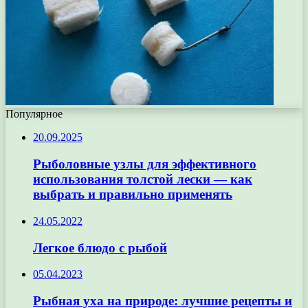
Популярное
20.09.2025
Рыболовные узлы для эффективного
использования толстой лески — как
выбрать и правильно применять
24.05.2022
Легкое блюдо с рыбой
05.04.2023
Рыбная уха на природе: лучшие рецепты и