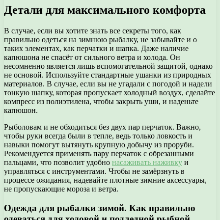
Детали для максимального комфорта
В случае, если вы хотите знать все секреты того, как
правильно одеться на зимнюю рыбалку, не забывайте и о
таких элементах, как перчатки и шапка. Даже наличие
капюшона не спасёт от сильного ветра и холода. Он
несомненно является лишь вспомогательной защитой, однако
не основой. Используйте стандартные ушанки из природных
материалов. В случае, если вы не угадали с погодой и надели
тонкую шапку, которая пропускает холодный воздух, сделайте
компресс из полиэтилена, чтобы закрыть уши, и наденьте
капюшон.
Рыболовам и не обходиться без двух пар перчаток. Важно,
чтобы руки всегда были в тепле, ведь только ловкость и
навыки помогут вытянуть крупную добычу из проруби.
Рекомендуется применять пару перчаток с обрезанными
пальцами, что позволит удобно
насаживать наживку
и
управляться с инструментами. Чтобы не замёрзнуть в
процессе ожидания, надевайте плотные зимние аксессуары,
не пропускающие мороза и ветра.
Одежда для рыбалки зимой. Как правильно
одеваться для ходовой и подледной рыбной