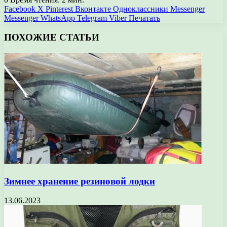
Facebook
X
Pinterest
Вконтакте
Одноклассники
Messenger
Messenger
WhatsApp
Telegram
Viber
Печатать
ПОХОЖИЕ СТАТЬИ
Зимнее хранение резиновой лодки
13.06.2023