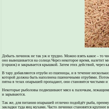
Добыть личинок не так уж и трудно. Можно взять какое – то чис
оно вывешивается на солнце.Через некоторое время, налетит м
(горшок) и закрывается крышкой. Затем этих действий, через к
В тару добавляются отруби из пшеницы, и в течение нескольк
которой должна быть наполнена пшеничными отрубями. Потом д
пятна в телах опарышей пропадают, они становятся чистыми и
Некоторые рыболовы подвешивают мясо к палочкам, лежащими 
и зарываются.
Так же, для питания опарышей отлично подойдёт рыба, преимущ
закладки туда яиц мухами. Часто личинки становятся крупнее 