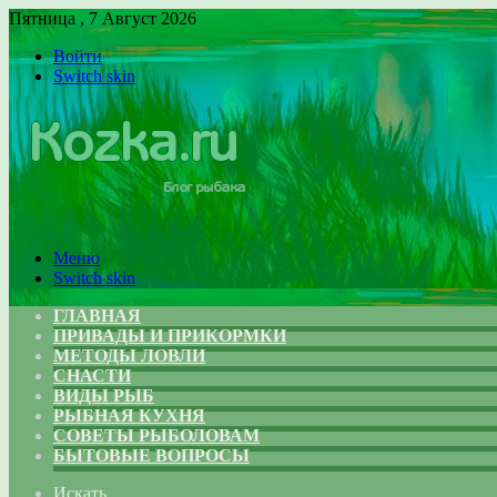
Пятница , 7 Август 2026
Войти
Switch skin
Меню
Switch skin
ГЛАВНАЯ
ПРИВАДЫ И ПРИКОРМКИ
МЕТОДЫ ЛОВЛИ
СНАСТИ
ВИДЫ РЫБ
РЫБНАЯ КУХНЯ
СОВЕТЫ РЫБОЛОВАМ
БЫТОВЫЕ ВОПРОСЫ
Искать