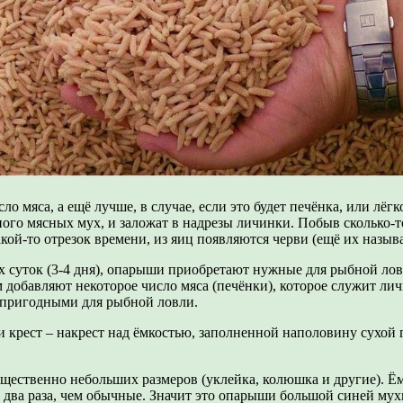
ло мяса, а ещё лучше, в случае, если это будет печёнка, или лёг
ного мясных мух, и заложат в надрезы личинки. Побыв сколько-т
акой-то отрезок времени, из яиц появляются черви (ещё их назы
их суток (3-4 дня), опарыши приобретают нужные для рыбной ло
обавляют некоторое число мяса (печёнки), которое служит лич
 пригодными для рыбной ловли.
крест – накрест над ёмкостью, заполненной наполовину сухой 
ественно небольших размеров (уклейка, колюшка и другие). Ёмк
в два раза, чем обычные. Значит это опарыши большой синей му