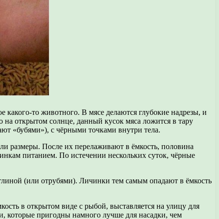
кое какого-то животного. В мясе делаются глубокие надрезы, и
о на открытом солнце, данный кусок мяса ложится в тару
вают «бубями»), с чёрными точками внутри тела.
вли размеры. После их перелаживают в ёмкость, половина
инкам питанием. По истечении нескольких суток, чёрные
глиной (или отрубями). Личинки тем самым опадают в ёмкость
ость в открытом виде с рыбой, выставляется на улицу для
хи, которые пригодны намного лучше для насадки, чем