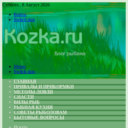
Суббота , 8 Август 2026
Войти
Switch skin
Меню
Switch skin
ГЛАВНАЯ
ПРИВАДЫ И ПРИКОРМКИ
МЕТОДЫ ЛОВЛИ
СНАСТИ
ВИДЫ РЫБ
РЫБНАЯ КУХНЯ
СОВЕТЫ РЫБОЛОВАМ
БЫТОВЫЕ ВОПРОСЫ
Искать