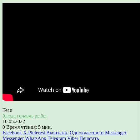
Теги
блюда
голавль
рыбы
10.05.2022
0
Время чтения: 5 мин.
Facebook
X
Pinterest
Вконтакте
Одноклассники
Messenger
Messenger
WhatsApp
Telegram
Viber
Печатать