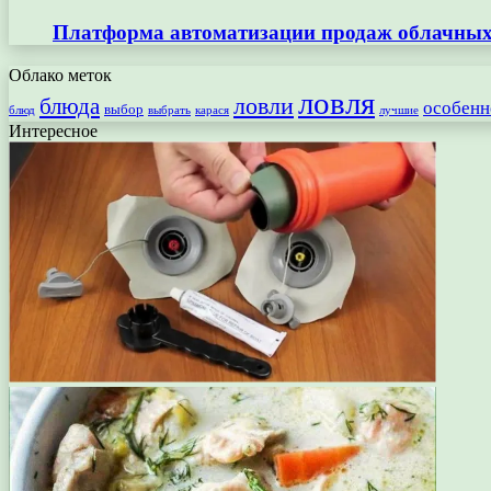
Платформа автоматизации продаж облачных 
Облако меток
ловля
ловли
блюда
особенн
выбор
блюд
выбрать
лучшие
карася
Интересное