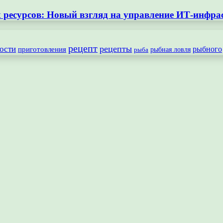
ресурсов: Новый взгляд на управление ИТ-инфра
рецепт
рецепты
ости
рыбного
приготовления
рыбная ловля
рыба