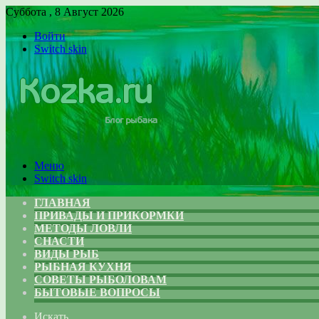
Суббота , 8 Август 2026
Войти
Switch skin
Меню
Switch skin
ГЛАВНАЯ
ПРИВАДЫ И ПРИКОРМКИ
МЕТОДЫ ЛОВЛИ
СНАСТИ
ВИДЫ РЫБ
РЫБНАЯ КУХНЯ
СОВЕТЫ РЫБОЛОВАМ
БЫТОВЫЕ ВОПРОСЫ
Искать