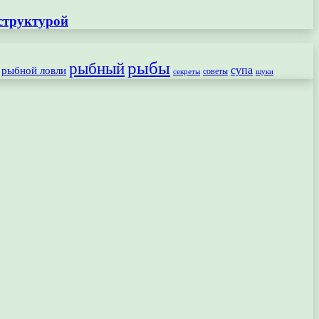
структурой
рыбы
рыбный
рыбной ловли
супа
секреты
советы
щуки