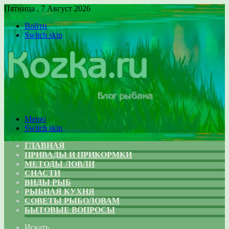
Пятница , 7 Август 2026
Войти
Switch skin
Меню
Switch skin
ГЛАВНАЯ
ПРИВАДЫ И ПРИКОРМКИ
МЕТОДЫ ЛОВЛИ
СНАСТИ
ВИДЫ РЫБ
РЫБНАЯ КУХНЯ
СОВЕТЫ РЫБОЛОВАМ
БЫТОВЫЕ ВОПРОСЫ
Искать