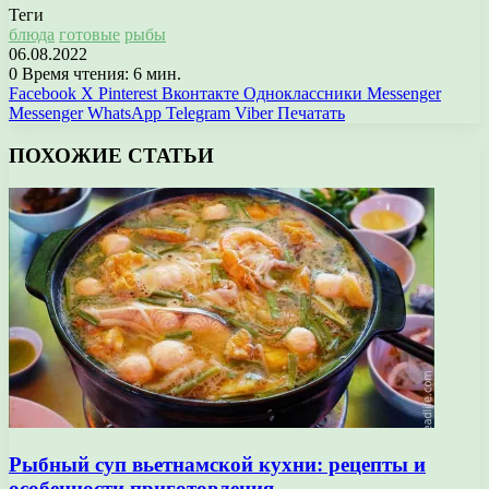
Теги
блюда
готовые
рыбы
06.08.2022
0
Время чтения: 6 мин.
Facebook
X
Pinterest
Вконтакте
Одноклассники
Messenger
Messenger
WhatsApp
Telegram
Viber
Печатать
ПОХОЖИЕ СТАТЬИ
Рыбный суп вьетнамской кухни: рецепты и
особенности приготовления