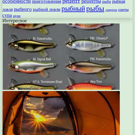
рецепт
рецепты
особенности
приготовления
рыбная
рыба
рыбы
рыбный
рыбного
рыбной ловли
ловля
секреты
советы
супа
щуки
Интересное