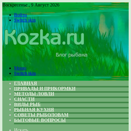
Воскресенье , 9 Август 2026
Войти
Switch skin
Меню
Switch skin
ГЛАВНАЯ
ПРИВАДЫ И ПРИКОРМКИ
МЕТОДЫ ЛОВЛИ
СНАСТИ
ВИДЫ РЫБ
РЫБНАЯ КУХНЯ
СОВЕТЫ РЫБОЛОВАМ
БЫТОВЫЕ ВОПРОСЫ
Искать