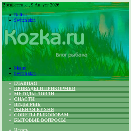
Воскресенье , 9 Август 2026
Войти
Switch skin
Меню
Switch skin
ГЛАВНАЯ
ПРИВАДЫ И ПРИКОРМКИ
МЕТОДЫ ЛОВЛИ
СНАСТИ
ВИДЫ РЫБ
РЫБНАЯ КУХНЯ
СОВЕТЫ РЫБОЛОВАМ
БЫТОВЫЕ ВОПРОСЫ
Искать