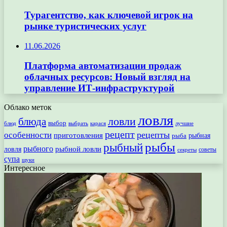
Турагентство, как ключевой игрок на
рынке туристических услуг
11.06.2026
Платформа автоматизации продаж
облачных ресурсов: Новый взгляд на
управление ИТ-инфраструктурой
Облако меток
ловля
ловли
блюда
выбор
блюд
выбрать
лучшие
карася
рецепт
рецепты
особенности
приготовления
рыбная
рыба
рыбы
рыбный
рыбного
рыбной ловли
ловля
секреты
советы
супа
щуки
Интересное