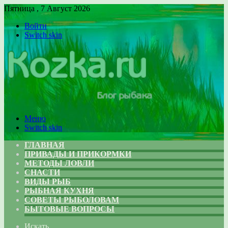
Пятница , 7 Август 2026
Войти
Switch skin
Меню
Switch skin
ГЛАВНАЯ
ПРИВАДЫ И ПРИКОРМКИ
МЕТОДЫ ЛОВЛИ
СНАСТИ
ВИДЫ РЫБ
РЫБНАЯ КУХНЯ
СОВЕТЫ РЫБОЛОВАМ
БЫТОВЫЕ ВОПРОСЫ
Искать