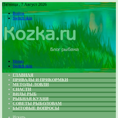
Пятница , 7 Август 2026
Войти
Switch skin
Меню
Switch skin
ГЛАВНАЯ
ПРИВАДЫ И ПРИКОРМКИ
МЕТОДЫ ЛОВЛИ
СНАСТИ
ВИДЫ РЫБ
РЫБНАЯ КУХНЯ
СОВЕТЫ РЫБОЛОВАМ
БЫТОВЫЕ ВОПРОСЫ
Искать