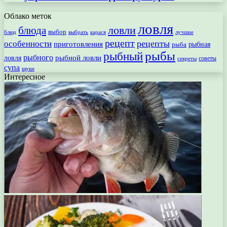
Облако меток
ловля
ловли
блюда
выбор
блюд
выбрать
лучшие
карася
рецепт
рецепты
особенности
приготовления
рыбная
рыба
рыбы
рыбный
рыбного
рыбной ловли
ловля
секреты
советы
супа
щуки
Интересное