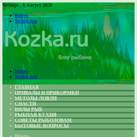
Четверг , 6 Август 2026
Войти
Switch skin
Меню
Switch skin
ГЛАВНАЯ
ПРИВАДЫ И ПРИКОРМКИ
МЕТОДЫ ЛОВЛИ
СНАСТИ
ВИДЫ РЫБ
РЫБНАЯ КУХНЯ
СОВЕТЫ РЫБОЛОВАМ
БЫТОВЫЕ ВОПРОСЫ
Искать