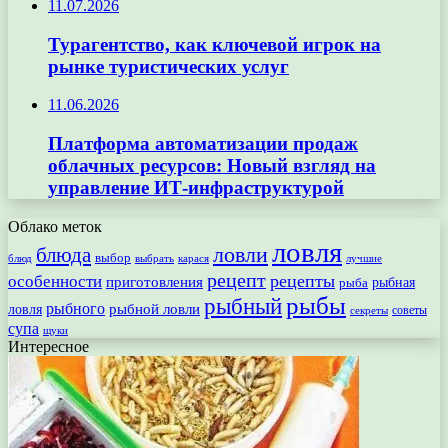
11.07.2026
Турагентство, как ключевой игрок на
рынке туристических услуг
11.06.2026
Платформа автоматизации продаж
облачных ресурсов: Новый взгляд на
управление ИТ-инфраструктурой
Облако меток
ловля
ловли
блюда
выбор
блюд
выбрать
лучшие
карася
рецепт
рецепты
особенности
приготовления
рыбная
рыба
рыбы
рыбный
рыбного
рыбной ловли
ловля
секреты
советы
супа
щуки
Интересное