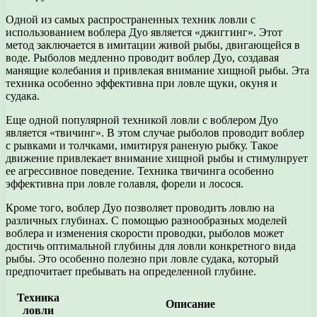
Одной из самых распространенных техник ловли с
использованием воблера Дуо является «джиггинг». Этот
метод заключается в имитации живой рыбы, двигающейся в
воде. Рыболов медленно проводит воблер Дуо, создавая
манящие колебания и привлекая внимание хищной рыбы. Эта
техника особенно эффективна при ловле щуки, окуня и
судака.
Еще одной популярной техникой ловли с воблером Дуо
является «твичинг». В этом случае рыболов проводит воблер
с рывками и толчками, имитируя раненую рыбку. Такое
движение привлекает внимание хищной рыбы и стимулирует
ее агрессивное поведение. Техника твичинга особенно
эффективна при ловле голавля, форели и лосося.
Кроме того, воблер Дуо позволяет проводить ловлю на
различных глубинах. С помощью разнообразных моделей
воблера и изменения скорости проводки, рыболов может
достичь оптимальной глубины для ловли конкретного вида
рыбы. Это особенно полезно при ловле судака, который
предпочитает пребывать на определенной глубине.
Техника
Описание
ловли