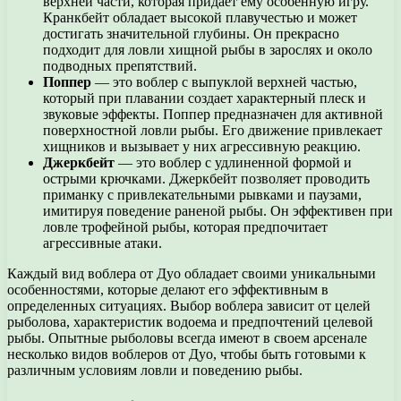
верхней части, которая придает ему особенную игру.
Кранкбейт обладает высокой плавучестью и может
достигать значительной глубины. Он прекрасно
подходит для ловли хищной рыбы в зарослях и около
подводных препятствий.
Поппер
— это воблер с выпуклой верхней частью,
который при плавании создает характерный плеск и
звуковые эффекты. Поппер предназначен для активной
поверхностной ловли рыбы. Его движение привлекает
хищников и вызывает у них агрессивную реакцию.
Джеркбейт
— это воблер с удлиненной формой и
острыми крючками. Джеркбейт позволяет проводить
приманку с привлекательными рывками и паузами,
имитируя поведение раненой рыбы. Он эффективен при
ловле трофейной рыбы, которая предпочитает
агрессивные атаки.
Каждый вид воблера от Дуо обладает своими уникальными
особенностями, которые делают его эффективным в
определенных ситуациях. Выбор воблера зависит от целей
рыболова, характеристик водоема и предпочтений целевой
рыбы. Опытные рыболовы всегда имеют в своем арсенале
несколько видов воблеров от Дуо, чтобы быть готовыми к
различным условиям ловли и поведению рыбы.