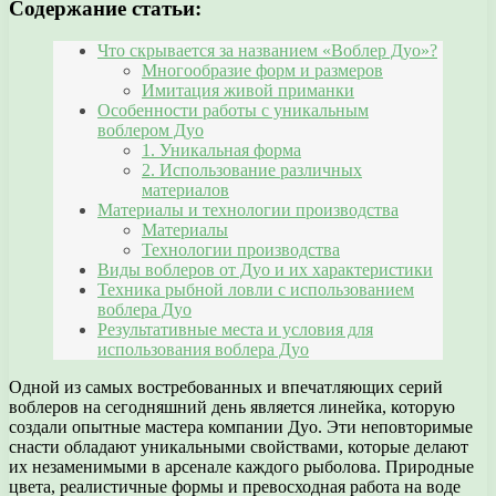
Содержание статьи:
Что скрывается за названием «Воблер Дуо»?
Многообразие форм и размеров
Имитация живой приманки
Особенности работы с уникальным
воблером Дуо
1. Уникальная форма
2. Использование различных
материалов
Материалы и технологии производства
Материалы
Технологии производства
Виды воблеров от Дуо и их характеристики
Техника рыбной ловли с использованием
воблера Дуо
Результативные места и условия для
использования воблера Дуо
Одной из самых востребованных и впечатляющих серий
воблеров на сегодняшний день является линейка, которую
создали опытные мастера компании Дуо. Эти неповторимые
снасти обладают уникальными свойствами, которые делают
их незаменимыми в арсенале каждого рыболова. Природные
цвета, реалистичные формы и превосходная работа на воде