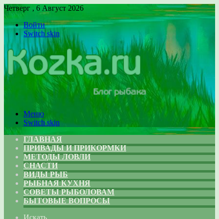
Четверг , 6 Август 2026
Войти
Switch skin
Меню
Switch skin
ГЛАВНАЯ
ПРИВАДЫ И ПРИКОРМКИ
МЕТОДЫ ЛОВЛИ
СНАСТИ
ВИДЫ РЫБ
РЫБНАЯ КУХНЯ
СОВЕТЫ РЫБОЛОВАМ
БЫТОВЫЕ ВОПРОСЫ
Искать