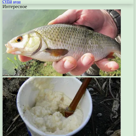
супа
щуки
Интересное