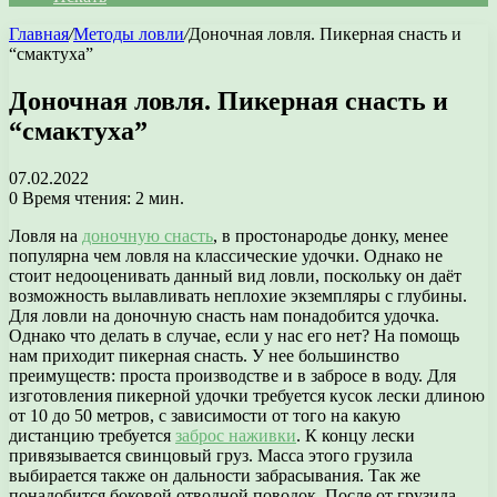
Главная
/
Методы ловли
/
Доночная ловля. Пикерная снасть и
“смактуха”
Доночная ловля. Пикерная снасть и
“смактуха”
07.02.2022
0
Время чтения: 2 мин.
Ловля на
доночную снасть
, в простонародье донку, менее
популярна чем ловля на классические удочки. Однако не
стоит недооценивать данный вид ловли, поскольку он даёт
возможность вылавливать неплохие экземпляры с глубины.
Для ловли на доночную снасть нам понадобится удочка.
Однако что делать в случае, если у нас его нет? На помощь
нам приходит пикерная снасть. У нее большинство
преимуществ: проста производстве и в забросе в воду. Для
изготовления пикерной удочки требуется кусок лески длиною
от 10 до 50 метров, с зависимости от того на какую
дистанцию требуется
заброс наживки
. К концу лески
привязывается свинцовый груз. Масса этого грузила
выбирается также он дальности забрасывания. Так же
понадобится боковой отводной поводок. После от грузила