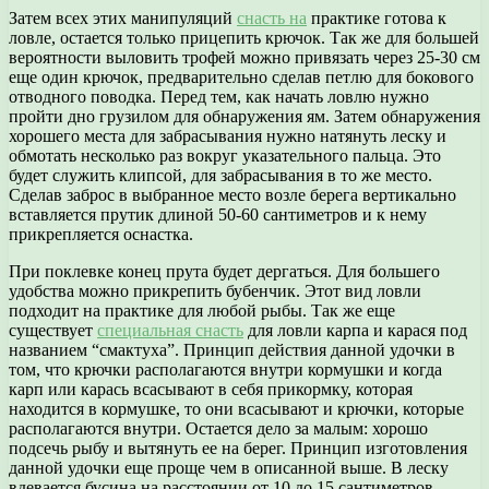
Затем всех этих манипуляций
снасть на
практике готова к
ловле, остается только прицепить крючок. Так же для большей
вероятности выловить трофей можно привязать через 25-30 см
еще один крючок, предварительно сделав петлю для бокового
отводного поводка. Перед тем, как начать ловлю нужно
пройти дно грузилом для обнаружения ям. Затем обнаружения
хорошего места для забрасывания нужно натянуть леску и
обмотать несколько раз вокруг указательного пальца. Это
будет служить клипсой, для забрасывания в то же место.
Сделав заброс в выбранное место возле берега вертикально
вставляется прутик длиной 50-60 сантиметров и к нему
прикрепляется оснастка.
При поклевке конец прута будет дергаться. Для большего
удобства можно прикрепить бубенчик. Этот вид ловли
подходит на практике для любой рыбы. Так же еще
существует
специальная снасть
для ловли карпа и карася под
названием “смактуха”. Принцип действия данной удочки в
том, что крючки располагаются внутри кормушки и когда
карп или карась всасывают в себя прикормку, которая
находится в кормушке, то они всасывают и крючки, которые
располагаются внутри. Остается дело за малым: хорошо
подсечь рыбу и вытянуть ее на берег. Принцип изготовления
данной удочки еще проще чем в описанной выше. В леску
вдевается бусина на расстоянии от 10 до 15 сантиметров,