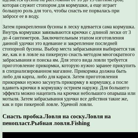
которая служит стопором для кормушки, а еще играет
большую роль для того, чтобы снасть не порвалась при
забросе ее в воду.
Затем прикрепления бусины в леску вдевается сама кормушка.
Внутрь кормушки завязываются крючки с длиной лески от 3
до 4 сантиметров. Заключительным этапом изготовления
данной удочки это вдевание и закрепление последней
стопорной бусины. Выбор места забрасывания выбирается так
же, как и в ловле на пикерную снасть методом многократного
забрасывания и поиска ям. Для этого вида ловли требуется
приготовление прикормки, которую нужно заранее прикупить
в специализированном магазине. Прикормка должна быть
либо для карпа, либо для карася. Затем приготовления
прикормки нужно засунуть прикормку в кормушку, а после
вдавить крючки в кормушку острием наружу. Для большего
эффекта можно нацепить на крючки небольшого опарыша или
мотыля. Затем забрасывания удочки все действия такие же,
как и при пикерной ловле. Удачной ловли.
Снасть пробка.Ловля на соску.Ловля на
пенопласт.Рыбная ловля.Fishing