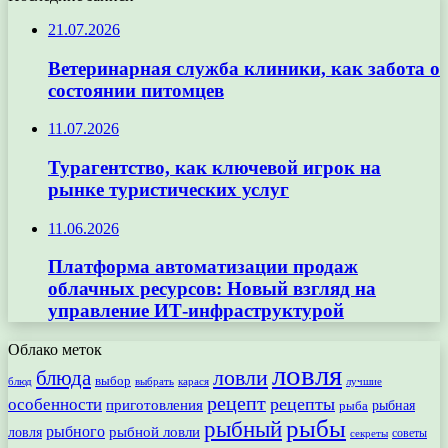
21.07.2026
Ветеринарная служба клиники, как забота о
состоянии питомцев
11.07.2026
Турагентство, как ключевой игрок на
рынке туристических услуг
11.06.2026
Платформа автоматизации продаж
облачных ресурсов: Новый взгляд на
управление ИТ-инфраструктурой
Облако меток
ловля
ловли
блюда
выбор
блюд
выбрать
лучшие
карася
рецепт
рецепты
особенности
приготовления
рыбная
рыба
рыбы
рыбный
рыбного
рыбной ловли
ловля
секреты
советы