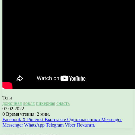
Теги
доночная
ловля
пикерная
снасть
07.02.2022
0
Время чтения: 2 мин.
Facebook
X
Pinterest
Вконтакте
Одноклассники
Messenger
Messenger
WhatsApp
Telegram
Viber
Печатать