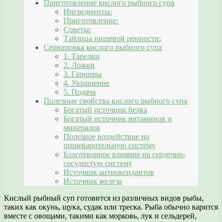
Приготовление кислого рыбного супа
Ингредиенты:
Приготовление:
Советы:
Таблица пищевой ценности:
Сервировка кислого рыбного супа
1. Тарелки
2. Ложки
3. Гарниры
4. Украшение
5. Подача
Полезные свойства кислого рыбного супа
Богатый источник белка
Богатый источник витаминов и
минералов
Полезное воздействие на
пищеварительную систему
Благотворное влияние на сердечно-
сосудистую систему
Источник антиоксидантов
Источник железа
Кислый рыбный суп готовится из различных видов рыбы,
таких как окунь, щука, судак или треска. Рыба обычно варится
вместе с овощами, такими как морковь, лук и сельдерей,