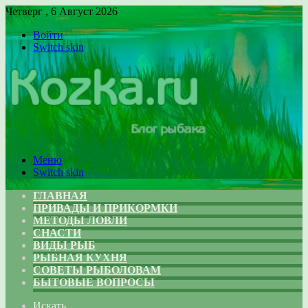
Четверг , 6 Август 2026
Войти
Switch skin
Меню
Switch skin
ГЛАВНАЯ
ПРИВАДЫ И ПРИКОРМКИ
МЕТОДЫ ЛОВЛИ
СНАСТИ
ВИДЫ РЫБ
РЫБНАЯ КУХНЯ
СОВЕТЫ РЫБОЛОВАМ
БЫТОВЫЕ ВОПРОСЫ
Искать