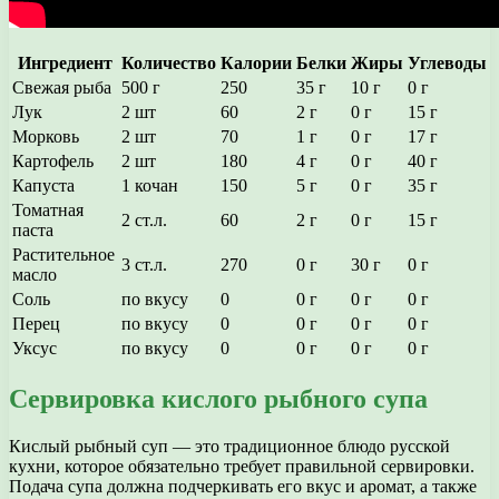
Ингредиент
Количество
Калории
Белки
Жиры
Углеводы
Свежая рыба
500 г
250
35 г
10 г
0 г
Лук
2 шт
60
2 г
0 г
15 г
Морковь
2 шт
70
1 г
0 г
17 г
Картофель
2 шт
180
4 г
0 г
40 г
Капуста
1 кочан
150
5 г
0 г
35 г
Томатная
2 ст.л.
60
2 г
0 г
15 г
паста
Растительное
3 ст.л.
270
0 г
30 г
0 г
масло
Соль
по вкусу
0
0 г
0 г
0 г
Перец
по вкусу
0
0 г
0 г
0 г
Уксус
по вкусу
0
0 г
0 г
0 г
Сервировка кислого рыбного супа
Кислый рыбный суп — это традиционное блюдо русской
кухни, которое обязательно требует правильной сервировки.
Подача супа должна подчеркивать его вкус и аромат, а также