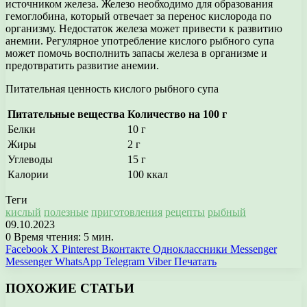
источником железа. Железо необходимо для образования
гемоглобина, который отвечает за перенос кислорода по
организму. Недостаток железа может привести к развитию
анемии. Регулярное употребление кислого рыбного супа
может помочь восполнить запасы железа в организме и
предотвратить развитие анемии.
Питательная ценность кислого рыбного супа
Питательные вещества
Количество на 100 г
Белки
10 г
Жиры
2 г
Углеводы
15 г
Калории
100 ккал
Теги
кислый
полезные
приготовления
рецепты
рыбный
09.10.2023
0
Время чтения: 5 мин.
Facebook
X
Pinterest
Вконтакте
Одноклассники
Messenger
Messenger
WhatsApp
Telegram
Viber
Печатать
ПОХОЖИЕ СТАТЬИ