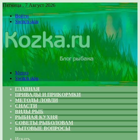
Пятница , 7 Август 2026
Войти
Switch skin
Меню
Switch skin
ГЛАВНАЯ
ПРИВАДЫ И ПРИКОРМКИ
МЕТОДЫ ЛОВЛИ
СНАСТИ
ВИДЫ РЫБ
РЫБНАЯ КУХНЯ
СОВЕТЫ РЫБОЛОВАМ
БЫТОВЫЕ ВОПРОСЫ
Искать