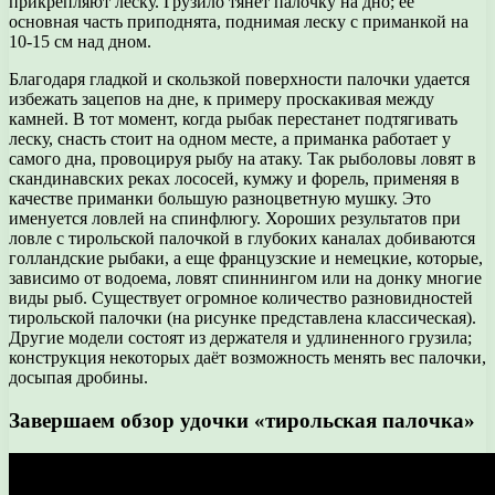
прикрепляют леску. Грузило тянет палочку на дно; ее
основная часть приподнята, поднимая леску с приманкой на
10-15 см над дном.
Благодаря гладкой и скользкой поверхности палочки удается
избежать зацепов на дне, к примеру проскакивая между
камней. В тот момент, когда рыбак перестанет подтягивать
леску, снасть стоит на одном месте, а приманка работает у
самого дна, провоцируя рыбу на атаку. Так рыболовы ловят в
скандинавских реках лососей, кумжу и форель, применяя в
качестве приманки большую разноцветную мушку. Это
именуется ловлей на спинфлюгу. Хороших результатов при
ловле с тирольской палочкой в глубоких каналах добиваются
голландские рыбаки, а еще французские и немецкие, которые,
зависимо от водоема, ловят спиннингом или на донку многие
виды рыб. Существует огромное количество разновидностей
тирольской палочки (на рисунке представлена классическая).
Другие модели состоят из держателя и удлиненного грузила;
конструкция некоторых даёт возможность менять вес палочки,
досыпая дробины.
Завершаем обзор удочки «тирольская палочка»