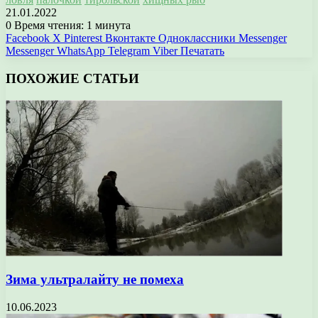
21.01.2022
0
Время чтения: 1 минута
Facebook
X
Pinterest
Вконтакте
Одноклассники
Messenger
Messenger
WhatsApp
Telegram
Viber
Печатать
ПОХОЖИЕ СТАТЬИ
Зима ультралайту не помеха
10.06.2023