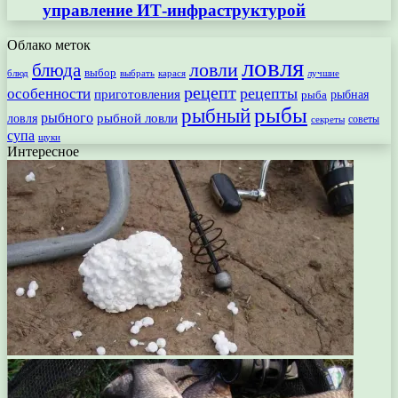
управление ИТ-инфраструктурой
Облако меток
ловля
ловли
блюда
выбор
блюд
выбрать
лучшие
карася
рецепт
рецепты
особенности
приготовления
рыбная
рыба
рыбы
рыбный
рыбного
рыбной ловли
ловля
секреты
советы
супа
щуки
Интересное