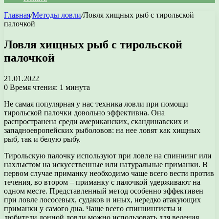
Главная
/
Методы ловли
/
Ловля хищных рыб с тирольской
палочкой
Ловля хищных рыб с тирольской
палочкой
21.01.2022
0
Время чтения: 1 минута
Не самая популярная у нас техника ловли при помощи
тирольской палочки довольно эффективна. Она
распространена среди американских, скандинавских и
западноевропейских рыболовов: на нее ловят как хищных
рыб, так и белую рыбу.
Тирольскую палочку используют при ловле на спиннинг или
нахлыстом на искусственные или натуральные приманки. В
первом случае приманку необходимо чаще всего вести против
течения, во втором – приманку с палочкой удерживают на
одном месте. Представленный метод особенно эффективен
при ловле лососевых, судаков и иных, нередко атакующих
приманки у самого дна. Чаще всего спиннингисты и
любители донной ловли можно использовать для ведения