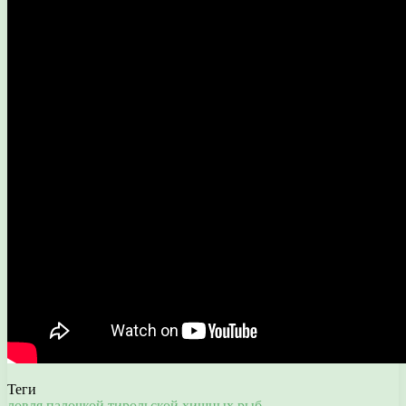
Теги
ловля
палочкой
тирольской
хищных рыб