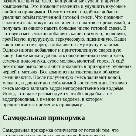
различные крупы, хлеб, панировочные сухари и другие
компоненты. Это позволит изменить и улучшить вкусовые
свойства прикормки. Помимо этого, подобные добавки
увеличат объём полученной готовой смеси. Что позволит
сэкономить на покупках количества пакетов с прикормкой, и
получать из одного пакета большее число готовой смеси. В
готовую смесь можно добавлять каши: овсяную, перловую,
гречНевую, кукурузную, геркулесовую, пшеничную. Каши
как правило не варят, а добавляют саму крупу и хлопья.
Однако иногда добавляют и приготовленную сваренную
кашу. Также можно добавлять обыкновенный белый хлеб,
семечки подсолнуха, сухое молоко, молотый горох. А ещё
некоторые рыболовы любят добавлять в прикормку рубленых
червей и мотыля. Все компоненты тщательным образом
смешиваются. После полученную смесь заливают водой,
мешают, и доводят до необходимой консистенции. Готовую
смесь можно заливать водой непосредственно на водоёме.
Иногда это даже рекомендуется, чтобы вода была не
водопроводная, а именно из водоёма, в котором
предполагается применять прикормку.
Самодельная прикормка
Самодельная прикормка отличается от готовой тем, что
готовится из подручных элементов. Компоненты