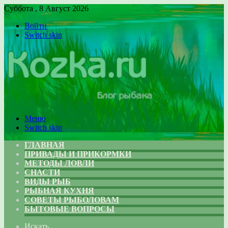
Суббота , 8 Август 2026
Войти
Switch skin
Меню
Switch skin
ГЛАВНАЯ
ПРИВАДЫ И ПРИКОРМКИ
МЕТОДЫ ЛОВЛИ
СНАСТИ
ВИДЫ РЫБ
РЫБНАЯ КУХНЯ
СОВЕТЫ РЫБОЛОВАМ
БЫТОВЫЕ ВОПРОСЫ
Искать