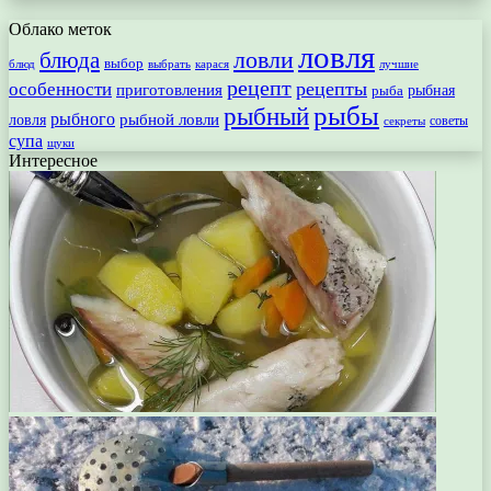
Облако меток
ловля
ловли
блюда
выбор
блюд
выбрать
лучшие
карася
рецепт
рецепты
особенности
приготовления
рыбная
рыба
рыбы
рыбный
рыбного
рыбной ловли
ловля
секреты
советы
супа
щуки
Интересное