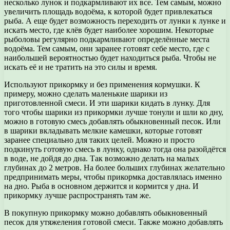
несколько лунок и подкармливают их все. Тем самым, можно
увеличить площадь водоёма, к которой будет привлекаться
рыба. А еще будет возможность переходить от лунки к лунке и
искать место, где клёв будет наиболее хорошим. Некоторые
рыболовы регулярно подкармливают определённые места
водоёма. Тем самым, они заранее готовят себе место, где с
наибольшей вероятностью будет находиться рыба. Чтобы не
искать её и не тратить на это силы и время.
Используют прикормку и без применения кормушки. К
примеру, можно сделать маленькие шарики из
приготовленной смеси. И эти шарики кидать в лунку. Для
того чтобы шарики из прикормки лучше тонули и шли ко дну,
можно в готовую смесь добавлять обыкновенный песок. Или
в шарики вкладывать мелкие камешки, которые готовят
заранее специально для таких целей. Можно и просто
подкинуть готовую смесь в лунку, однако тогда она разойдётся
в воде, не дойдя до дна. Так возможно делать на малых
глубинах до 2 метров. На более больших глубинах желательно
предпринимать меры, чтобы прикормка доставлялась именно
на дно. Рыба в основном держится и кормится у дна. И
прикормку лучше распространять там же.
В покупную прикормку можно добавлять обыкновенный
песок для утяжеления готовой смеси. Также можно добавлять