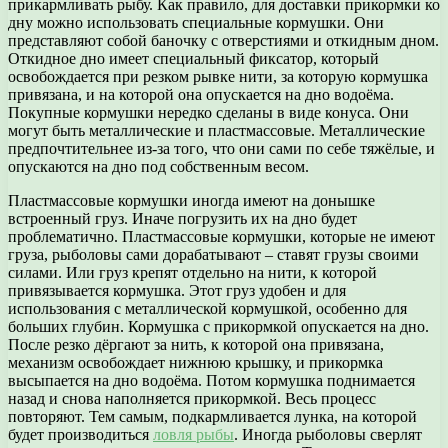
прикармливать рыбу. Как правило, для доставки прикормки ко
дну можно использовать специальные кормушки. Они
представляют собой баночку с отверстиями и откидным дном.
Откидное дно имеет специальный фиксатор, который
освобождается при резком рывке нити, за которую кормушка
привязана, и на которой она опускается на дно водоёма.
Покупные кормушки нередко сделаны в виде конуса. Они
могут быть металлические и пластмассовые. Металлические
предпочтительнее из-за того, что они сами по себе тяжёлые, и
опускаются на дно под собственным весом.
Пластмассовые кормушки иногда имеют на донышке
встроенный груз. Иначе погрузить их на дно будет
проблематично. Пластмассовые кормушки, которые не имеют
груза, рыболовы сами дорабатывают – ставят грузы своими
силами. Или груз крепят отдельно на нити, к которой
привязывается кормушка. Этот груз удобен и для
использования с металлической кормушкой, особенно для
больших глубин. Кормушка с прикормкой опускается на дно.
После резко дёргают за нить, к которой она привязана,
механизм освобождает нижнюю крышку, и прикормка
высыпается на дно водоёма. Потом кормушка поднимается
назад и снова наполняется прикормкой. Весь процесс
повторяют. Тем самым, подкармливается лунка, на которой
будет производиться
ловля рыбы
. Иногда рыболовы сверлят