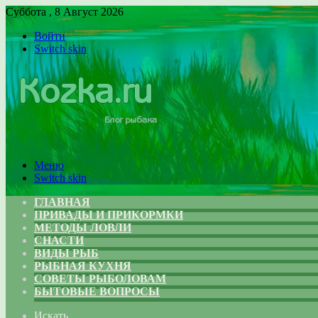
Суббота , 8 Август 2026
Войти
Switch skin
Меню
Switch skin
ГЛАВНАЯ
ПРИВАДЫ И ПРИКОРМКИ
МЕТОДЫ ЛОВЛИ
СНАСТИ
ВИДЫ РЫБ
РЫБНАЯ КУХНЯ
СОВЕТЫ РЫБОЛОВАМ
БЫТОВЫЕ ВОПРОСЫ
Искать