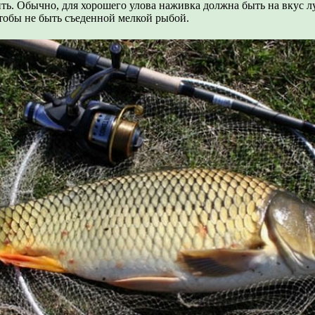
ть. Обычно, для хорошего улова наживка должна быть на вкус л
тобы не быть съеденной мелкой рыбой.