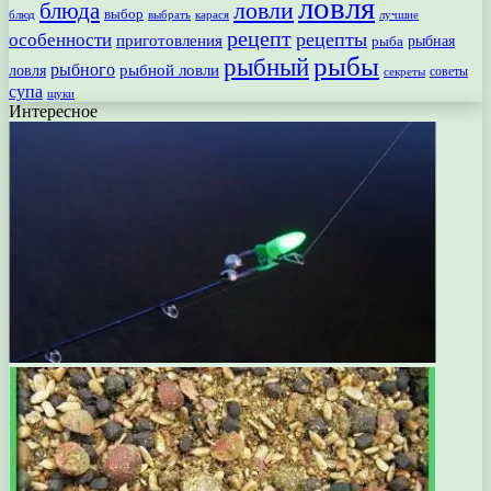
ловля
ловли
блюда
выбор
блюд
выбрать
лучшие
карася
рецепт
рецепты
особенности
приготовления
рыбная
рыба
рыбы
рыбный
рыбного
рыбной ловли
ловля
секреты
советы
супа
щуки
Интересное