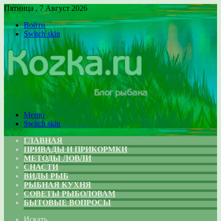
Пятница , 7 Август 2026
Войти
Switch skin
Меню
Switch skin
ГЛАВНАЯ
ПРИВАДЫ И ПРИКОРМКИ
МЕТОДЫ ЛОВЛИ
СНАСТИ
ВИДЫ РЫБ
РЫБНАЯ КУХНЯ
СОВЕТЫ РЫБОЛОВАМ
БЫТОВЫЕ ВОПРОСЫ
Искать