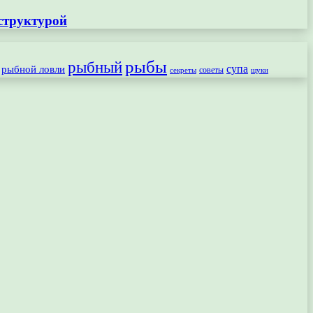
структурой
рыбы
рыбный
рыбной ловли
супа
секреты
советы
щуки