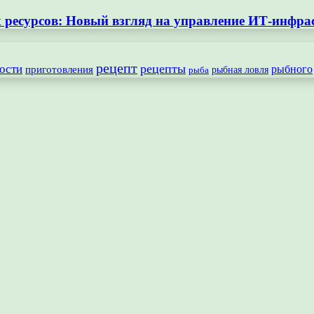
ресурсов: Новый взгляд на управление ИТ-инфра
рецепт
рецепты
ости
рыбного
приготовления
рыбная ловля
рыба