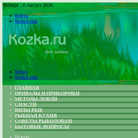
Четверг , 6 Август 2026
Войти
Switch skin
Меню
Switch skin
ГЛАВНАЯ
ПРИВАДЫ И ПРИКОРМКИ
МЕТОДЫ ЛОВЛИ
СНАСТИ
ВИДЫ РЫБ
РЫБНАЯ КУХНЯ
СОВЕТЫ РЫБОЛОВАМ
БЫТОВЫЕ ВОПРОСЫ
Искать