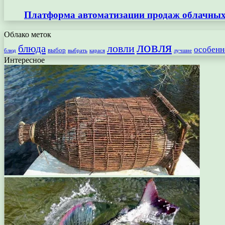
Платформа автоматизации продаж облачных 
Облако меток
ловля
ловли
блюда
особенн
выбор
блюд
выбрать
лучшие
карася
Интересное