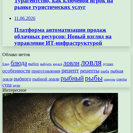
Турагентство, как ключевой игрок на
рынке туристических услуг
11.06.2026
Платформа автоматизации продаж
облачных ресурсов: Новый взгляд на
управление ИТ-инфраструктурой
Облако меток
ловля
ловли
блюда
выбор
блюд
выбрать
лучшие
карася
рецепт
рецепты
особенности
приготовления
рыбная
рыба
рыбы
рыбный
рыбного
рыбной ловли
ловля
секреты
советы
супа
щуки
Интересное