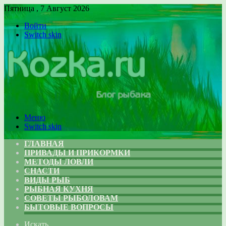
Пятница , 7 Август 2026
Войти
Switch skin
Меню
Switch skin
ГЛАВНАЯ
ПРИВАДЫ И ПРИКОРМКИ
МЕТОДЫ ЛОВЛИ
СНАСТИ
ВИДЫ РЫБ
РЫБНАЯ КУХНЯ
СОВЕТЫ РЫБОЛОВАМ
БЫТОВЫЕ ВОПРОСЫ
Искать