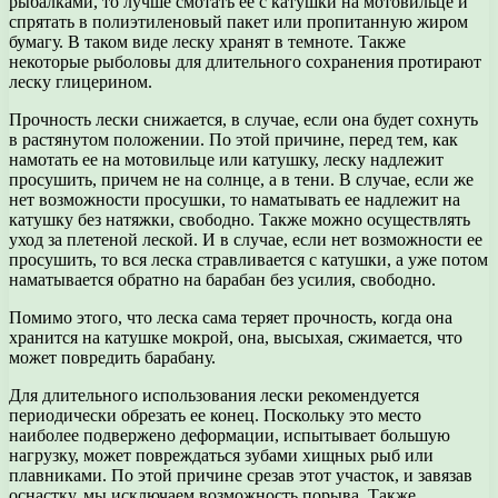
рыбалками, то лучше смотать ее с катушки на мотовильце и
спрятать в полиэтиленовый пакет или пропитанную жиром
бумагу. В таком виде леску хранят в темноте. Также
некоторые рыболовы для длительного сохранения протирают
леску глицерином.
Прочность лески снижается, в случае, если она будет сохнуть
в растянутом положении. По этой причине, перед тем, как
намотать ее на мотовильце или катушку, леску надлежит
просушить, причем не на солнце, а в тени. В случае, если же
нет возможности просушки, то наматывать ее надлежит на
катушку без натяжки, свободно. Также можно осуществлять
уход за плетеной леской. И в случае, если нет возможности ее
просушить, то вся леска стравливается с катушки, а уже потом
наматывается обратно на барабан без усилия, свободно.
Помимо этого, что леска сама теряет прочность, когда она
хранится на катушке мокрой, она, высыхая, сжимается, что
может повредить барабану.
Для длительного использования лески рекомендуется
периодически обрезать ее конец. Поскольку это место
наиболее подвержено деформации, испытывает большую
нагрузку, может повреждаться зубами хищных рыб или
плавниками. По этой причине срезав этот участок, и завязав
оснастку, мы исключаем возможность порыва. Также