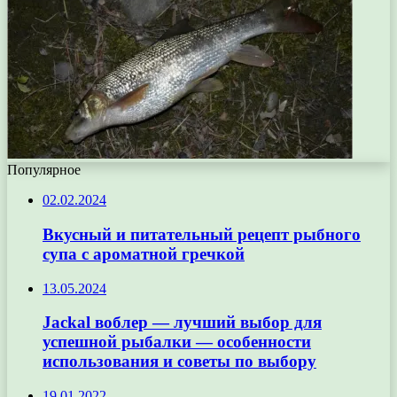
Популярное
02.02.2024
Вкусный и питательный рецепт рыбного
супа с ароматной гречкой
13.05.2024
Jackal воблер — лучший выбор для
успешной рыбалки — особенности
использования и советы по выбору
19.01.2022