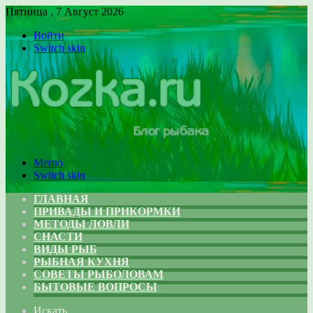
Пятница , 7 Август 2026
Войти
Switch skin
Меню
Switch skin
ГЛАВНАЯ
ПРИВАДЫ И ПРИКОРМКИ
МЕТОДЫ ЛОВЛИ
СНАСТИ
ВИДЫ РЫБ
РЫБНАЯ КУХНЯ
СОВЕТЫ РЫБОЛОВАМ
БЫТОВЫЕ ВОПРОСЫ
Искать