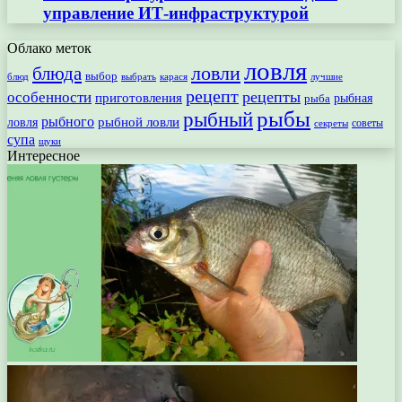
управление ИТ-инфраструктурой
Облако меток
ловля
ловли
блюда
выбор
блюд
выбрать
лучшие
карася
рецепт
рецепты
особенности
приготовления
рыбная
рыба
рыбы
рыбный
рыбного
рыбной ловли
ловля
секреты
советы
супа
щуки
Интересное