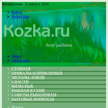
Воскресенье , 9 Август 2026
Войти
Switch skin
Меню
Switch skin
ГЛАВНАЯ
ПРИВАДЫ И ПРИКОРМКИ
МЕТОДЫ ЛОВЛИ
СНАСТИ
ВИДЫ РЫБ
РЫБНАЯ КУХНЯ
СОВЕТЫ РЫБОЛОВАМ
БЫТОВЫЕ ВОПРОСЫ
Искать