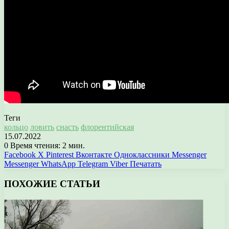
Теги
кольцо
ловить
снасть
флорентийская
15.07.2022
0
Время чтения: 2 мин.
Facebook
X
Pinterest
Вконтакте
Одноклассники
Messenger
Messenger
WhatsApp
Telegram
Viber
Печатать
ПОХОЖИЕ СТАТЬИ