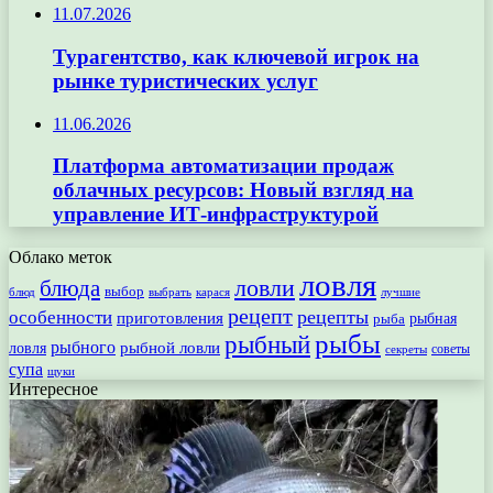
11.07.2026
Турагентство, как ключевой игрок на
рынке туристических услуг
11.06.2026
Платформа автоматизации продаж
облачных ресурсов: Новый взгляд на
управление ИТ-инфраструктурой
Облако меток
ловля
ловли
блюда
выбор
блюд
выбрать
лучшие
карася
рецепт
рецепты
особенности
приготовления
рыбная
рыба
рыбы
рыбный
рыбного
рыбной ловли
ловля
секреты
советы
супа
щуки
Интересное