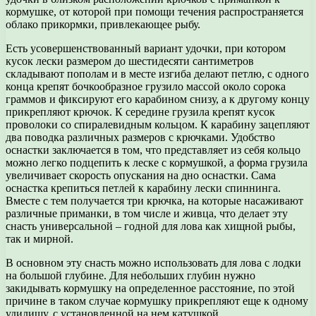
кормушке, от которой при помощи течения распространяется
облако прикормки, привлекающее рыбу.
Есть усовершенствованный вариант удочки, при котором
кусок лески размером до шестидесяти сантиметров
складывают пополам и в месте изгиба делают петлю, с одного
конца крепят бочкообразное грузило массой около сорока
граммов и фиксируют его карабином снизу, а к другому концу
прикрепляют крючок. К середине грузила крепят кусок
проволоки со спиралевидным кольцом. К карабину зацепляют
два поводка различных размеров с крючками. Удобство
оснастки заключается в том, что представляет из себя кольцо
можно легко подцепить к леске с кормушкой, а форма грузила
увеличивает скорость опускания на дно оснастки. Сама
оснастка крепиться петлей к карабину лески спиннинга.
Вместе с тем получается три крючка, на которые насаживают
различные приманки, в том числе и живца, что делает эту
снасть универсальной – годной для лова как хищной рыбы,
так и мирной.
В основном эту снасть можно использовать для лова с лодки
на большой глубине. Для небольших глубин нужно
закидывать кормушку на определенное расстояние, по этой
причине в таком случае кормушку прикрепляют еще к одному
удилищу, с установленной на нем катушкой.