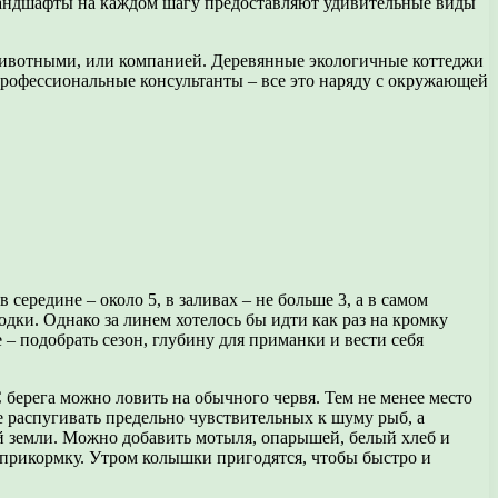
андшафты на каждом шагу предоставляют удивительные виды
 животными, или компанией. Деревянные экологичные коттеджи
 профессиональные консультанты – все это наряду с окружающей
 середине – около 5, в заливах – не больше 3, а в самом
одки. Однако за линем хотелось бы идти как раз на кромку
е – подобрать сезон, глубину для приманки и вести себя
С берега можно ловить на обычного червя. Тем не менее место
е распугивать предельно чувствительных к шуму рыб, а
ой земли. Можно добавить мотыля, опарышей, белый хлеб и
ти прикормку. Утром колышки пригодятся, чтобы быстро и