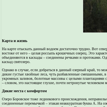
Карта и жизнь
На карте отыскать данный водоем достаточно трудно. Вот севе
востоке от него – целая россыпь крошечных озерец. Это харак
объединяются в каскады – соединены речками и протоками. Одн
каскад святозеро.
Однако в случае, если добраться в данный озерный край, то мо
дикие густые хвойные леса, чуть разбавленные смешанными, в 
укромных заливов, болотные массивы с целыми плантациями се
– словом, это настоящие глухие, почти нетронутые человеком
Дикие места с комфортом
Озеро Боровское тоже ледникового происхождения, неправильн
соединенные перемычкой – этакая неаккуратная буква А. На озе