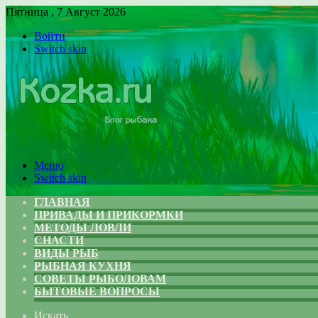
Пятница , 7 Август 2026
Войти
Switch skin
Меню
Switch skin
ГЛАВНАЯ
ПРИВАДЫ И ПРИКОРМКИ
МЕТОДЫ ЛОВЛИ
СНАСТИ
ВИДЫ РЫБ
РЫБНАЯ КУХНЯ
СОВЕТЫ РЫБОЛОВАМ
БЫТОВЫЕ ВОПРОСЫ
Искать