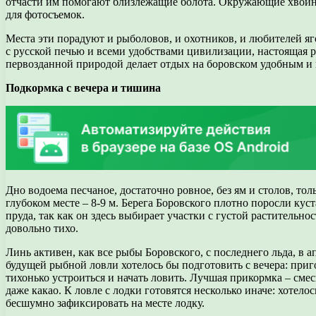
отчасти им помогают близлежащие болота. Окружающие хвойн
для фотосъемок.
Места эти порадуют и рыболовов, и охотников, и любителей я
с русской печью и всеми удобствами цивилизации, настоящая р
первозданной природой делает отдых на боровском удобным и
Подкормка с вечера и тишина
Дно водоема песчаное, достаточно ровное, без ям и столов, толь
глубоком месте – 8-9 м. Берега Боровского плотно поросли куст
пруда, так как он здесь выбирает участки с густой растительно
довольно тихо.
Линь активен, как все рыбы Боровского, с последнего льда, в 
будущей рыбной ловли хотелось бы подготовить с вечера: приг
тихонько устроиться и начать ловить. Лучшая прикормка – см
даже какао. К ловле с лодки готовятся несколько иначе: хотел
бесшумно зафиксировать на месте лодку.