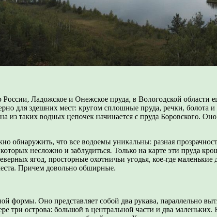
р России, Ладожское и Онежское пруда, в Вологодской области е
терно для здешних мест: кругом сплошные пруда, речки, болота 
а из таких водных цепочек начинается с пруда Боровского. Оно 
жно обнаружить, что все водоемы уникальны: разная прозрачност
которых несложно и заблудиться. Только на карте эти пруда кро
верных ягод, просторные охотничьи угодья, кое-где маленькие
 места. Причем довольно обширные.
ой формы. Оно представляет собой два рукава, параллельно выт
ре три острова: большой в центральной части и два маленьких. 