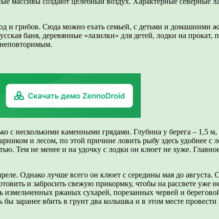
ые массивы создают целебный воздух. Характерные северные л
год и грибов. Сюда можно ехать семьей, с детьми и домашними
усская баня, деревянные «лазилки» для детей, лодки на прокат,
 неповторимым.
ко с несколькими каменными грядами. Глубина у берега – 1,5 м, в
арником и лесом, по этой причине ловить рыбу здесь удобнее с л
стью. Тем не менее и на удочку с лодки он клюет не хуже. Главно
апреле. Однако лучше всего он клюет с середины мая до августа. 
отовить и забросить свежую прикормку, чтобы на рассвете уже н
есь измельченных ржаных сухарей, порезанных червей и берегов
ось бы заранее вбить в грунт два колышка и в этом месте провес