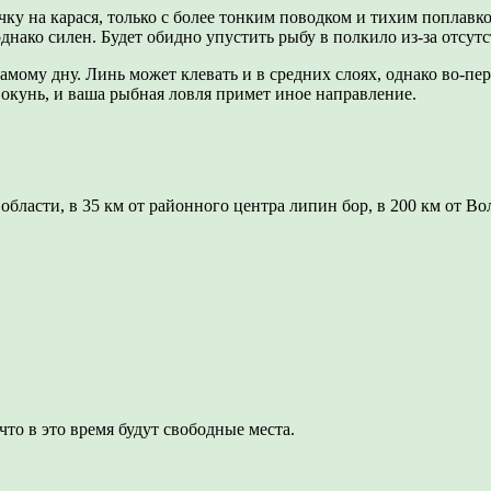
очку на карася, только с более тонким поводком и тихим поплав
днако силен. Будет обидно упустить рыбу в полкило из-за отсутс
амому дну. Линь может клевать и в средних слоях, однако во-пе
окунь, и ваша рыбная ловля примет иное направление.
бласти, в 35 км от районного центра липин бор, в 200 км от Во
что в это время будут свободные места.