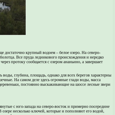
ще достаточно крупный водоем – белое озеро. На северо-
и болотца. Все пруда ледникового происхождения и нередко
через протоку сообщается с озером ананьино, а завершает
ь воды, глубина, площадь, однако для всех берегов характерны
шечные. На самом деле здесь огромные глади воды, масса
 деревеньки, постоянно выскакивающие на шоссе лесные звери
янутые с юго-запада на северо-восток и примерно посередине
В озере несколько ключей, которые и пополняют его водой,