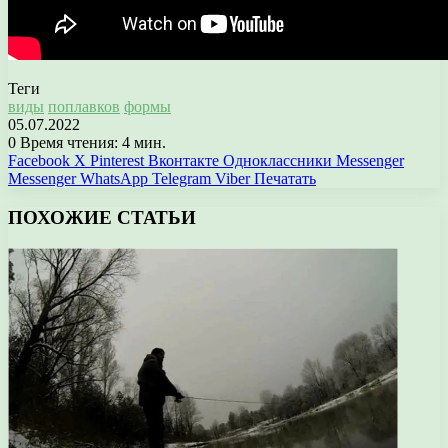
Теги
виды
поплавков
формы
05.07.2022
0
Время чтения: 4 мин.
Facebook
X
Pinterest
Вконтакте
Одноклассники
Messenger
Messenger
WhatsApp
Telegram
Viber
Печатать
ПОХОЖИЕ СТАТЬИ