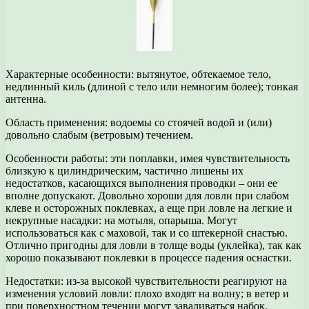
Характерные особенности: вытянутое, обтекаемое тело,
недлинный киль (длиной с тело или немногим более); тонкая
антенна.
Область применения: водоемы со стоячей водой и (или)
довольно слабым (ветровым) течением.
Особенности работы: эти поплавки, имея чувствительность
близкую к цилиндрическим, частично лишены их
недостатков, касающихся выполнения проводки – они ее
вполне допускают. Довольно хороши для ловли при слабом
клеве и осторожных поклевках, а еще при ловле на легкие и
некрупные насадки: на мотыля, опарыша. Могут
использоваться как с маховой, так и со штекерной снастью.
Отлично пригодны для ловли в толще воды (уклейка), так как
хорошо показывают поклевки в процессе падения оснастки.
Недостатки: из-за высокой чувствительности реагируют на
изменения условий ловли: плохо входят на волну; в ветер и
при поверхностном течении могут заваливаться набок.