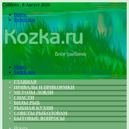
Суббота , 8 Август 2026
Войти
Switch skin
Меню
Switch skin
ГЛАВНАЯ
ПРИВАДЫ И ПРИКОРМКИ
МЕТОДЫ ЛОВЛИ
СНАСТИ
ВИДЫ РЫБ
РЫБНАЯ КУХНЯ
СОВЕТЫ РЫБОЛОВАМ
БЫТОВЫЕ ВОПРОСЫ
Искать