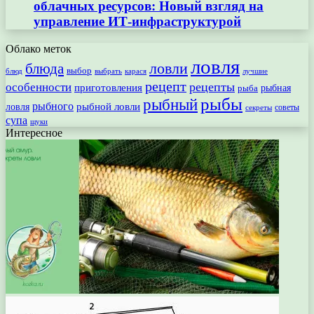
облачных ресурсов: Новый взгляд на
управление ИТ-инфраструктурой
Облако меток
ловля
ловли
блюда
выбор
блюд
выбрать
лучшие
карася
рецепт
рецепты
особенности
приготовления
рыбная
рыба
рыбы
рыбный
рыбного
рыбной ловли
ловля
секреты
советы
супа
щуки
Интересное